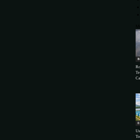
M
B
Ro
Te
Ca
E
Us
To