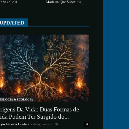
nfiável e A...
Madeira Que Substitui...
UPDATED
IOLOGIA & ECOLOGIA
rigens Da Vida: Duas Formas de
ida Podem Ter Surgido do...
rgio Almeida Loiola
-
7 de agosto de 2026
0