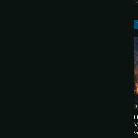
Co
B
O
V
Se