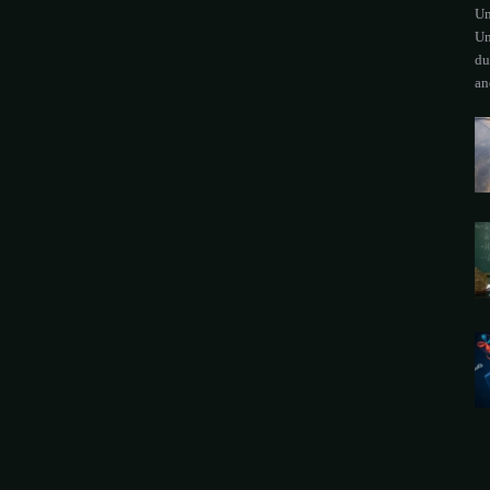
Um
Un
du
an