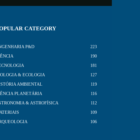
OPULAR CATEGORY
NGENHARIA P&D
223
IÊNCIA
190
ECNOLOGIA
181
IOLOGIA & ECOLOGIA
127
ISTÓRIA AMBIENTAL
119
IÊNCIA PLANETÁRIA
116
STRONOMIA & ASTROFÍSICA
112
ATERIAIS
109
RQUEOLOGIA
106