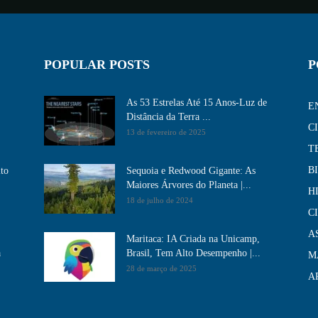
POPULAR POSTS
P
As 53 Estrelas Até 15 Anos-Luz de
E
Distância da Terra ...
C
13 de fevereiro de 2025
T
B
ito
Sequoia e Redwood Gigante: As
Maiores Árvores do Planeta |...
H
18 de julho de 2024
C
A
Maritaca: IA Criada na Unicamp,
a
Brasil, Tem Alto Desempenho​ |...
M
28 de março de 2025
A