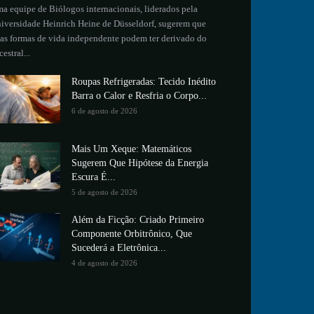
a equipe de Biólogos internacionais, liderados pela
iversidade Heinrich Heine de Düsseldorf, sugerem que
as formas de vida independente podem ter derivado do
cestral...
Roupas Refrigeradas: Tecido Inédito
Barra o Calor e Resfria o Corpo...
6 de agosto de 2026
Mais Um Xeque: Matemáticos
Sugerem Que Hipótese da Energia
Escura É...
5 de agosto de 2026
Além da Ficção: Criado Primeiro
Componente Orbitrônico, Que
Sucederá a Eletrônica...
4 de agosto de 2026