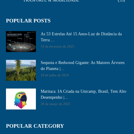
TRASPORTE & MOBILIDADE
53
POPULAR POSTS
As 53 Estrelas Até 15 Anos-Luz de Distância da
Terra ...
13 de fevereiro de 2025
Sequoia e Redwood Gigante: As Maiores Árvores
do Planeta |...
18 de julho de 2024
Maritaca: IA Criada na Unicamp, Brasil, Tem Alto
Desempenho​ |...
28 de março de 2025
POPULAR CATEGORY