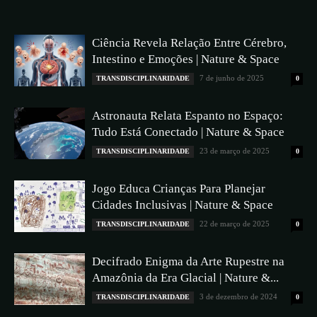
Ciência Revela Relação Entre Cérebro,
Intestino e Emoções | Nature & Space
7 de junho de 2025
TRANSDISCIPLINARIDADE
0
Astronauta Relata Espanto no Espaço:
Tudo Está Conectado | Nature & Space
23 de março de 2025
TRANSDISCIPLINARIDADE
0
​​Jogo Educa Crianças Para Planejar
Cidades Inclusivas | Nature & Space
22 de março de 2025
TRANSDISCIPLINARIDADE
0
Decifrado Enigma da Arte Rupestre na
Amazônia da Era Glacial | Nature &...
3 de dezembro de 2024
TRANSDISCIPLINARIDADE
0