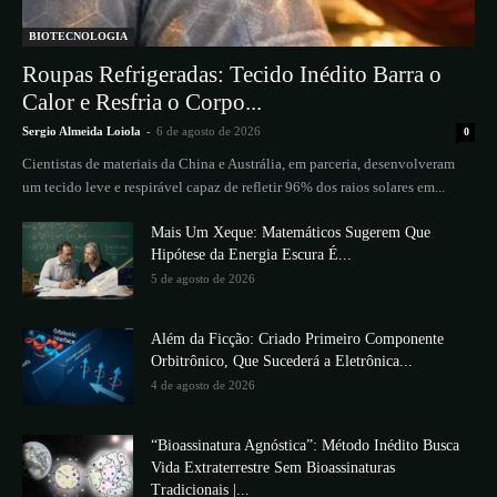
BIOTECNOLOGIA
Roupas Refrigeradas: Tecido Inédito Barra o
Calor e Resfria o Corpo...
Sergio Almeida Loiola
-
6 de agosto de 2026
0
Cientistas de materiais da China e Austrália, em parceria, desenvolveram
um tecido leve e respirável capaz de refletir 96% dos raios solares em...
Mais Um Xeque: Matemáticos Sugerem Que
Hipótese da Energia Escura É...
5 de agosto de 2026
Além da Ficção: Criado Primeiro Componente
Orbitrônico, Que Sucederá a Eletrônica...
4 de agosto de 2026
“Bioassinatura Agnóstica”: Método Inédito Busca
Vida Extraterrestre Sem Bioassinaturas
Tradicionais |...