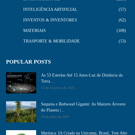
INTELIGÊNCIA ARTIFICIAL
57
INVENTOS & INVENTORES
62
MATERIAIS
109
TRASPORTE & MOBILIDADE
53
POPULAR POSTS
As 53 Estrelas Até 15 Anos-Luz de Distância da
Terra ...
13 de fevereiro de 2025
Sequoia e Redwood Gigante: As Maiores Árvores
do Planeta |...
18 de julho de 2024
Maritaca: IA Criada na Unicamp, Brasil, Tem Alto