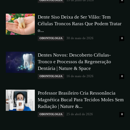
19 de julho de 2026
ODONTOLOGIA
0
Dente Siso Deixa de Ser Vilão: Tem
Células Troncos Raras Que Podem Tratar
o...
30 de maio de 2026
ODONTOLOGIA
0
Dentes Novos: Descoberto Células-
Tronco e Processos da Regeneração
Dentária | Nature & Space
16 de maio de 2026
ODONTOLOGIA
0
Professor Brasileiro Cria Ressonância
Magnética Bucal Para Tecidos Moles Sem
Radiação | Nature &...
25 de abril de 2026
ODONTOLOGIA
0