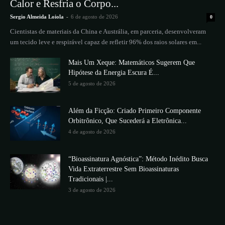
Calor e Resfria o Corpo...
Sergio Almeida Loiola
-
6 de agosto de 2026
0
Cientistas de materiais da China e Austrália, em parceria, desenvolveram
um tecido leve e respirável capaz de refletir 96% dos raios solares em...
Mais Um Xeque: Matemáticos Sugerem Que
Hipótese da Energia Escura É...
5 de agosto de 2026
Além da Ficção: Criado Primeiro Componente
Orbitrônico, Que Sucederá a Eletrônica...
4 de agosto de 2026
“Bioassinatura Agnóstica”: Método Inédito Busca
Vida Extraterrestre Sem Bioassinaturas
Tradicionais |...
3 de agosto de 2026