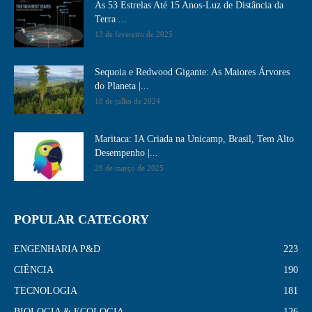
As 53 Estrelas Até 15 Anos-Luz de Distância da
Terra ...
13 de fevereiro de 2025
Sequoia e Redwood Gigante: As Maiores Árvores
do Planeta |...
18 de julho de 2024
Maritaca: IA Criada na Unicamp, Brasil, Tem Alto
Desempenho​ |...
28 de março de 2025
POPULAR CATEGORY
ENGENHARIA P&D
223
CIÊNCIA
190
TECNOLOGIA
181
BIOLOGIA & ECOLOGIA
126