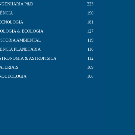
NGENHARIA P&D
223
IÊNCIA
190
ECNOLOGIA
181
IOLOGIA & ECOLOGIA
127
ISTÓRIA AMBIENTAL
119
IÊNCIA PLANETÁRIA
116
STRONOMIA & ASTROFÍSICA
112
ATERIAIS
109
RQUEOLOGIA
106