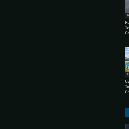
B
Ro
Te
Ca
E
Us
To
Co