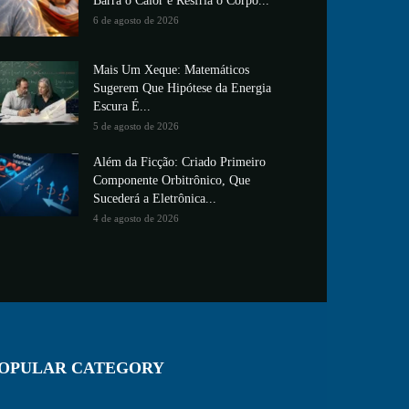
Barra o Calor e Resfria o Corpo...
6 de agosto de 2026
Mais Um Xeque: Matemáticos
Sugerem Que Hipótese da Energia
Escura É...
5 de agosto de 2026
Além da Ficção: Criado Primeiro
Componente Orbitrônico, Que
Sucederá a Eletrônica...
4 de agosto de 2026
OPULAR CATEGORY