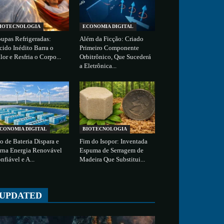
IOTECNOLOGIA
ECONOMIA DIGITAL
upas Refrigeradas:
Além da Ficção: Criado
cido Inédito Barra o
Primeiro Componente
lor e Resfria o Corpo...
Orbitrônico, Que Sucederá
a Eletrônica...
CONOMIA DIGITAL
BIOTECNOLOGIA
o de Bateria Dispara e
Fim do Isopor: Inventada
rna Energia Renovável
Espuma de Serragem de
nfiável e A...
Madeira Que Substitui...
UPDATED