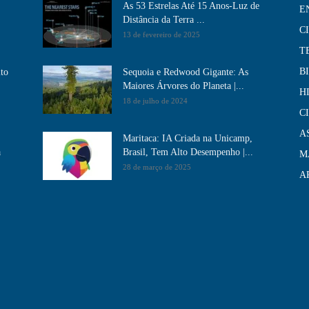
As 53 Estrelas Até 15 Anos-Luz de
E
Distância da Terra ...
C
13 de fevereiro de 2025
T
B
ito
Sequoia e Redwood Gigante: As
Maiores Árvores do Planeta |...
H
18 de julho de 2024
C
A
Maritaca: IA Criada na Unicamp,
a
Brasil, Tem Alto Desempenho​ |...
M
28 de março de 2025
A