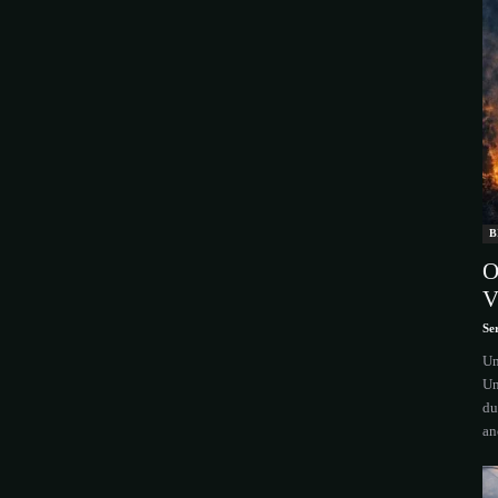
B
O
V
Se
Um
Un
du
an