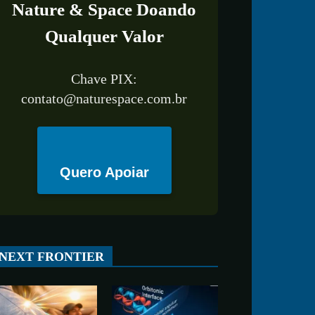
Nature & Space Doando
Qualquer Valor
Chave PIX:
contato@naturespace.com.br
Quero Apoiar
All
ESPAÇO
TECNOLOGIA
CIÊNCIA
SAÚDE
NEXT FRONTIER
More