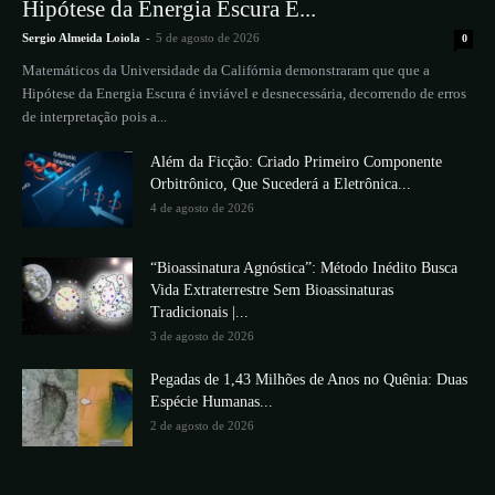
Hipótese da Energia Escura É...
Sergio Almeida Loiola
-
5 de agosto de 2026
0
Matemáticos da Universidade da Califórnia demonstraram que que a
Hipótese da Energia Escura é inviável e desnecessária, decorrendo de erros
de interpretação pois a...
Além da Ficção: Criado Primeiro Componente
Orbitrônico, Que Sucederá a Eletrônica...
4 de agosto de 2026
“Bioassinatura Agnóstica”: Método Inédito Busca
Vida Extraterrestre Sem Bioassinaturas
Tradicionais |...
3 de agosto de 2026
Pegadas de 1,43 Milhões de Anos no Quênia: Duas
Espécie Humanas...
2 de agosto de 2026