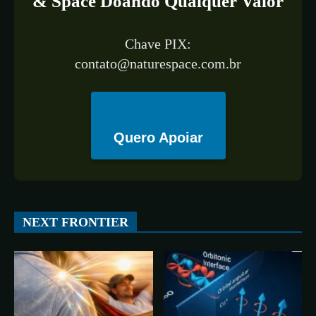
& Space Doando Qualquer Valor
Chave PIX:
contato@naturespace.com.br
Quero Apoiar
All
ESPAÇO
TECNOLOGIA
CIÊNCIA
SAÚDE
NEXT FRONTIER
More