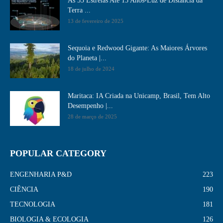
As 53 Estrelas Até 15 Anos-Luz de Distância da
Terra ...
13 de fevereiro de 2025
Sequoia e Redwood Gigante: As Maiores Árvores
do Planeta |...
18 de julho de 2024
Maritaca: IA Criada na Unicamp, Brasil, Tem Alto
Desempenho​ |...
28 de março de 2025
POPULAR CATEGORY
ENGENHARIA P&D
223
CIÊNCIA
190
TECNOLOGIA
181
BIOLOGIA & ECOLOGIA
126