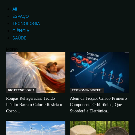
All
ESPAÇO
TECNOLOGIA
CIÊNCIA
SAÚDE
More
BIOTECNOLOGIA
ECONOMIA DIGITAL
Roupas Refrigeradas: Tecido
Além da Ficção: Criado Primeiro
Inédito Barra o Calor e Resfria o
Componente Orbitrônico, Que
Corpo...
Sucederá a Eletrônica...