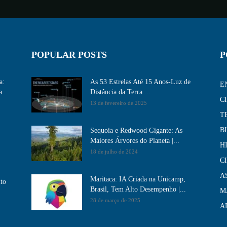
POPULAR POSTS
P
a:
As 53 Estrelas Até 15 Anos-Luz de
E
a
Distância da Terra ...
C
13 de fevereiro de 2025
T
B
Sequoia e Redwood Gigante: As
Maiores Árvores do Planeta |...
H
18 de julho de 2024
C
A
Maritaca: IA Criada na Unicamp,
ito
Brasil, Tem Alto Desempenho​ |...
M
28 de março de 2025
A