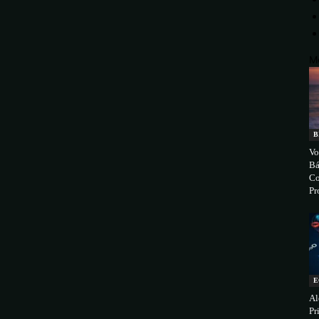
M
B
Vo
Bá
Co
Pr
E
Al
Pr