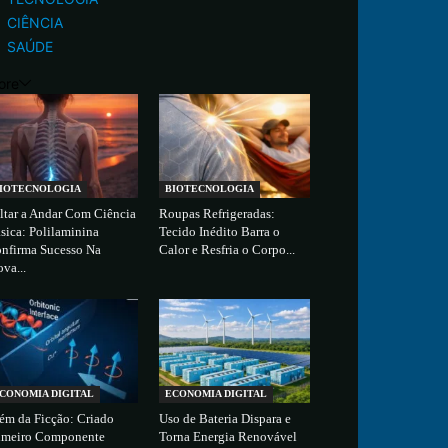
CIÊNCIA
SAÚDE
ore
IOTECNOLOGIA
BIOTECNOLOGIA
ltar a Andar Com Ciência
Roupas Refrigeradas:
sica: Polilaminina
Tecido Inédito Barra o
nfirma Sucesso Na
Calor e Resfria o Corpo...
ova...
CONOMIA DIGITAL
ECONOMIA DIGITAL
ém da Ficção: Criado
Uso de Bateria Dispara e
imeiro Componente
Torna Energia Renovável