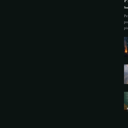
P
Se
Pe
po
pi