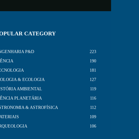
OPULAR CATEGORY
NGENHARIA P&D
223
IÊNCIA
190
ECNOLOGIA
181
IOLOGIA & ECOLOGIA
127
ISTÓRIA AMBIENTAL
119
IÊNCIA PLANETÁRIA
116
STRONOMIA & ASTROFÍSICA
112
ATERIAIS
109
RQUEOLOGIA
106