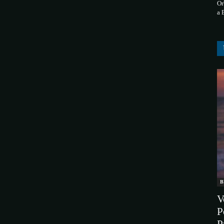
Or
a 
B
V
P