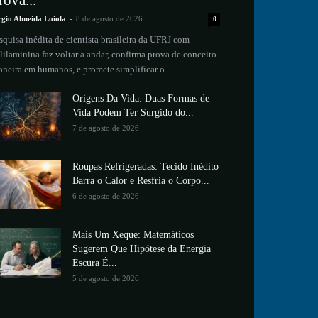
rova...
rgio Almeida Loiola
-
8 de agosto de 2026
0
squisa inédita de cientista brasileira da UFRJ com
lilaminina faz voltar a andar, confirma prova de conceito
oneira em humanos, e promete simplificar o...
Origens Da Vida: Duas Formas de
Vida Podem Ter Surgido do...
7 de agosto de 2026
Roupas Refrigeradas: Tecido Inédito
Barra o Calor e Resfria o Corpo...
6 de agosto de 2026
Mais Um Xeque: Matemáticos
Sugerem Que Hipótese da Energia
Escura É...
5 de agosto de 2026