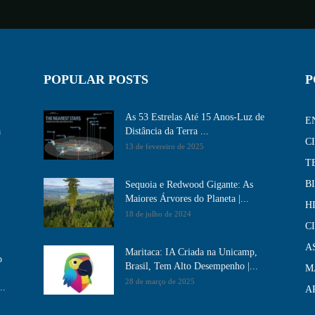
POPULAR POSTS
P
As 53 Estrelas Até 15 Anos-Luz de
E
a
Distância da Terra ...
C
13 de fevereiro de 2025
T
B
Sequoia e Redwood Gigante: As
Maiores Árvores do Planeta |...
H
18 de julho de 2024
C
A
Maritaca: IA Criada na Unicamp,
o
Brasil, Tem Alto Desempenho​ |...
M
28 de março de 2025
..
A