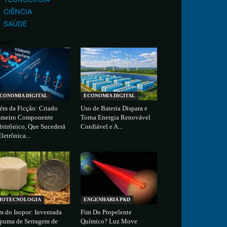
CIÊNCIA
SAÚDE
ore
CONOMIA DIGITAL
ECONOMIA DIGITAL
ém da Ficção: Criado
Uso de Bateria Dispara e
imeiro Componente
Torna Energia Renovável
bitrônico, Que Sucederá
Confiável e A...
Eletrônica...
IOTECNOLOGIA
ENGENHARIA P&D
m do Isopor: Inventada
Fim Do Propelente
puma de Serragem de
Químico? Luz Move