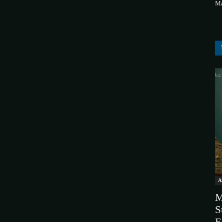
Ma
A
M
S