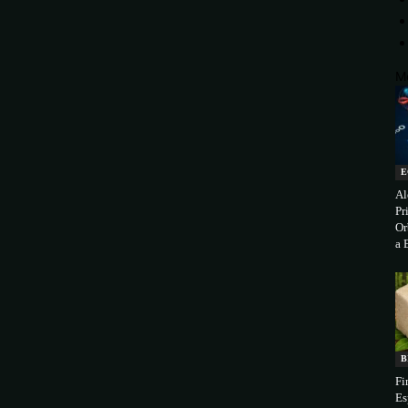
M
E
Al
Pr
Or
a 
B
Fi
Es