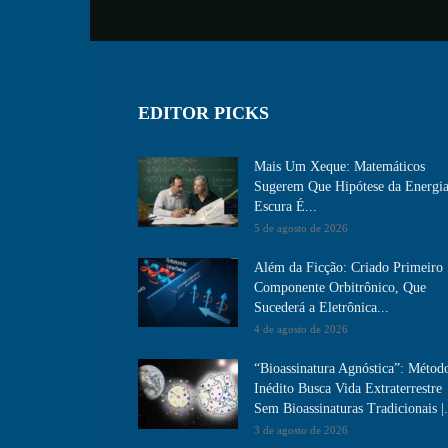
EDITOR PICKS
Mais Um Xeque: Matemáticos
Sugerem Que Hipótese da Energi
Escura É...
5 de agosto de 2026
Além da Ficção: Criado Primeiro
Componente Orbitrônico, Que
Sucederá a Eletrônica...
4 de agosto de 2026
“Bioassinatura Agnóstica”: Métod
Inédito Busca Vida Extraterrestre
Sem Bioassinaturas Tradicionais |.
3 de agosto de 2026