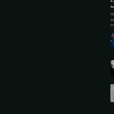
E
Se
Ma
qu
de