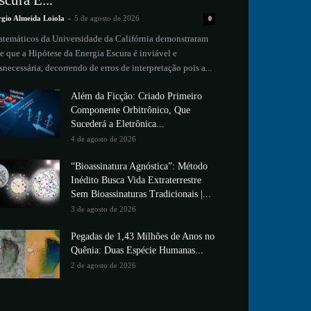
scura É...
rgio Almeida Loiola
-
5 de agosto de 2026
0
temáticos da Universidade da Califórnia demonstraram
e que a Hipótese da Energia Escura é inviável e
snecessária, decorrendo de erros de interpretação pois a...
Além da Ficção: Criado Primeiro
Componente Orbitrônico, Que
Sucederá a Eletrônica...
4 de agosto de 2026
“Bioassinatura Agnóstica”: Método
Inédito Busca Vida Extraterrestre
Sem Bioassinaturas Tradicionais |...
3 de agosto de 2026
Pegadas de 1,43 Milhões de Anos no
Quênia: Duas Espécie Humanas...
2 de agosto de 2026