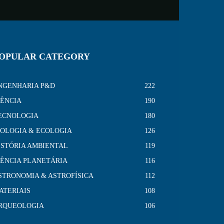
OPULAR CATEGORY
NGENHARIA P&D
222
IÊNCIA
190
ECNOLOGIA
180
IOLOGIA & ECOLOGIA
126
ISTÓRIA AMBIENTAL
119
IÊNCIA PLANETÁRIA
116
STRONOMIA & ASTROFÍSICA
112
ATERIAIS
108
RQUEOLOGIA
106