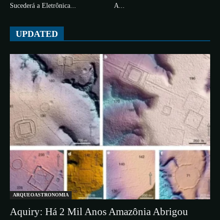
Sucederá a Eletrônica...
A...
UPDATED
ARQUEOASTRONOMIA
Aquiry: Há 2 Mil Anos Amazônia Abrigou