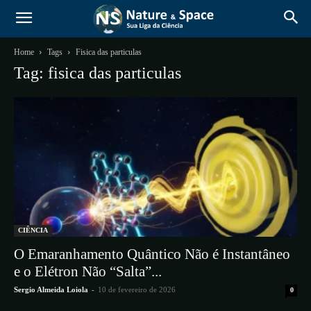
Home
Tags
Fisica das particulas
Tag: fisica das particulas
CIÊNCIA
O Emaranhamento Quântico Não é Instantâneo
e o Elétron Não “Salta”...
Sergio Almeida Loiola
-
10 de fevereiro de 2026
0