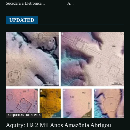
Sucederá a Eletrônica...
A...
UPDATED
ARQUEOASTRONOMIA
Aquiry: Há 2 Mil Anos Amazônia Abrigou