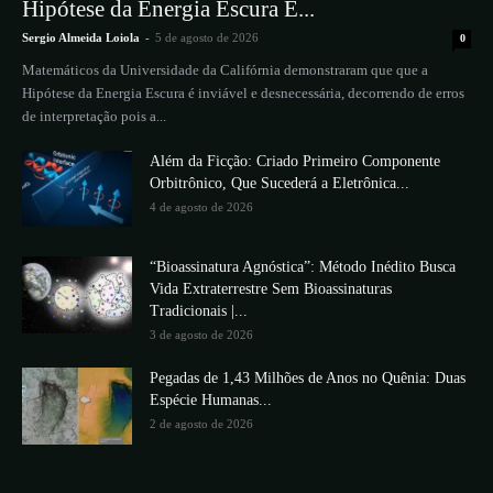
Hipótese da Energia Escura É...
Sergio Almeida Loiola
-
5 de agosto de 2026
0
Matemáticos da Universidade da Califórnia demonstraram que que a
Hipótese da Energia Escura é inviável e desnecessária, decorrendo de erros
de interpretação pois a...
Além da Ficção: Criado Primeiro Componente
Orbitrônico, Que Sucederá a Eletrônica...
4 de agosto de 2026
“Bioassinatura Agnóstica”: Método Inédito Busca
Vida Extraterrestre Sem Bioassinaturas
Tradicionais |...
3 de agosto de 2026
Pegadas de 1,43 Milhões de Anos no Quênia: Duas
Espécie Humanas...
2 de agosto de 2026