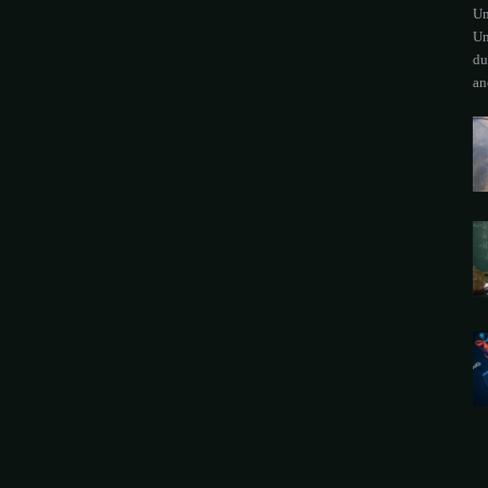
Um
Un
du
an