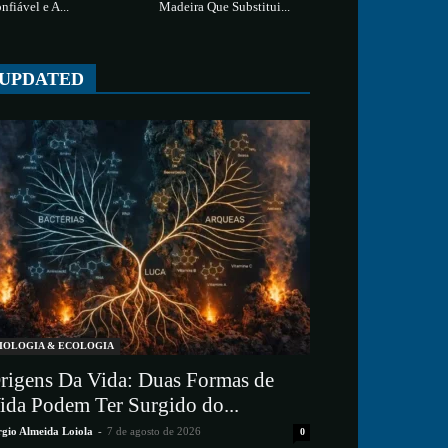
nfiável e A...
Madeira Que Substitui...
UPDATED
IOLOGIA & ECOLOGIA
rigens Da Vida: Duas Formas de
ida Podem Ter Surgido do...
rgio Almeida Loiola
-
7 de agosto de 2026
0