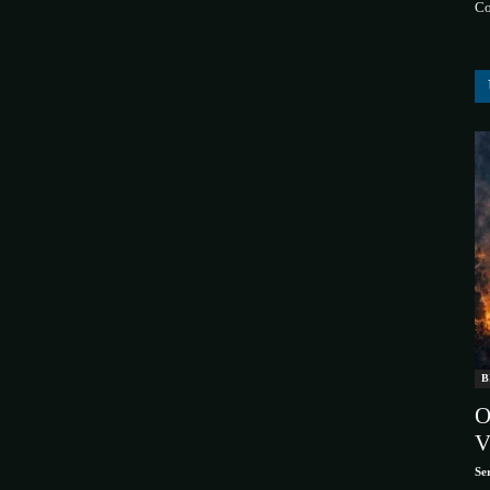
Co
B
O
V
Se