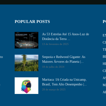
POPULAR POSTS
P
As 53 Estrelas Até 15 Anos-Luz de
E
Distância da Terra ...
C
13 de fevereiro de 2025
T
B
ito
Sequoia e Redwood Gigante: As
Maiores Árvores do Planeta |...
H
18 de julho de 2024
C
A
Maritaca: IA Criada na Unicamp,
a
Brasil, Tem Alto Desempenho​ |...
M
28 de março de 2025
A