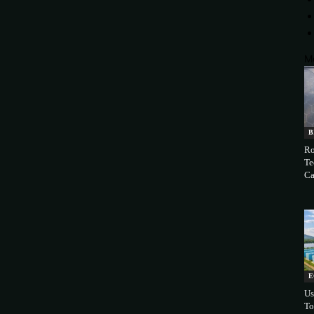
M
B
Ro
Te
Ca
E
Us
To