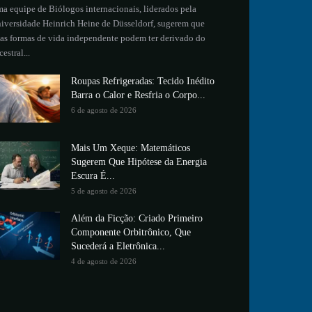
a equipe de Biólogos internacionais, liderados pela
iversidade Heinrich Heine de Düsseldorf, sugerem que
as formas de vida independente podem ter derivado do
cestral...
Roupas Refrigeradas: Tecido Inédito
Barra o Calor e Resfria o Corpo...
6 de agosto de 2026
Mais Um Xeque: Matemáticos
Sugerem Que Hipótese da Energia
Escura É...
5 de agosto de 2026
Além da Ficção: Criado Primeiro
Componente Orbitrônico, Que
Sucederá a Eletrônica...
4 de agosto de 2026