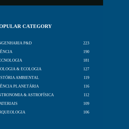
OPULAR CATEGORY
NGENHARIA P&D
223
IÊNCIA
190
ECNOLOGIA
181
IOLOGIA & ECOLOGIA
127
ISTÓRIA AMBIENTAL
119
IÊNCIA PLANETÁRIA
116
STRONOMIA & ASTROFÍSICA
112
ATERIAIS
109
RQUEOLOGIA
106