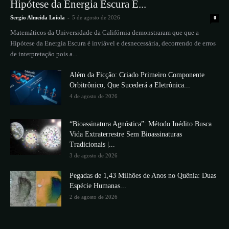
Hipótese da Energia Escura É...
Sergio Almeida Loiola
-
5 de agosto de 2026
0
Matemáticos da Universidade da Califórnia demonstraram que que a
Hipótese da Energia Escura é inviável e desnecessária, decorrendo de erros
de interpretação pois a...
Além da Ficção: Criado Primeiro Componente
Orbitrônico, Que Sucederá a Eletrônica...
4 de agosto de 2026
“Bioassinatura Agnóstica”: Método Inédito Busca
Vida Extraterrestre Sem Bioassinaturas
Tradicionais |...
3 de agosto de 2026
Pegadas de 1,43 Milhões de Anos no Quênia: Duas
Espécie Humanas...
2 de agosto de 2026