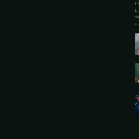
Um
Un
du
an