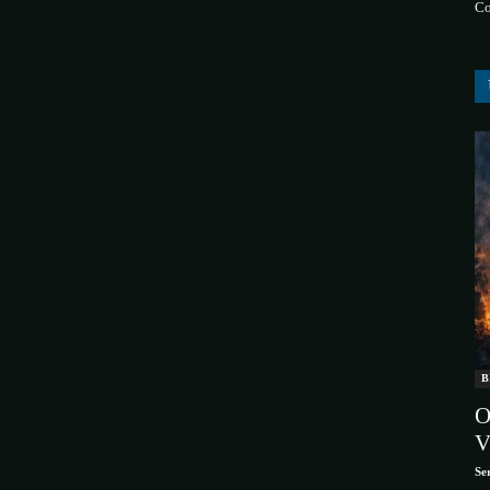
Co
B
O
V
Se