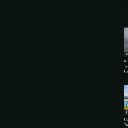
M
B
Ro
Te
Ca
E
Us
To