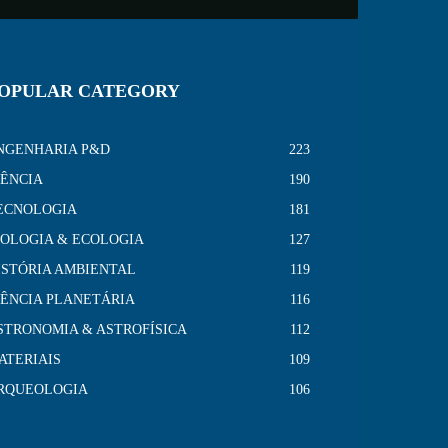
OPULAR CATEGORY
NGENHARIA P&D
223
IÊNCIA
190
ECNOLOGIA
181
IOLOGIA & ECOLOGIA
127
ISTÓRIA AMBIENTAL
119
IÊNCIA PLANETÁRIA
116
STRONOMIA & ASTROFÍSICA
112
ATERIAIS
109
RQUEOLOGIA
106