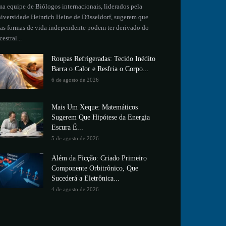
a equipe de Biólogos internacionais, liderados pela
iversidade Heinrich Heine de Düsseldorf, sugerem que
as formas de vida independente podem ter derivado do
cestral...
Roupas Refrigeradas: Tecido Inédito
Barra o Calor e Resfria o Corpo...
6 de agosto de 2026
Mais Um Xeque: Matemáticos
Sugerem Que Hipótese da Energia
Escura É...
5 de agosto de 2026
Além da Ficção: Criado Primeiro
Componente Orbitrônico, Que
Sucederá a Eletrônica...
4 de agosto de 2026