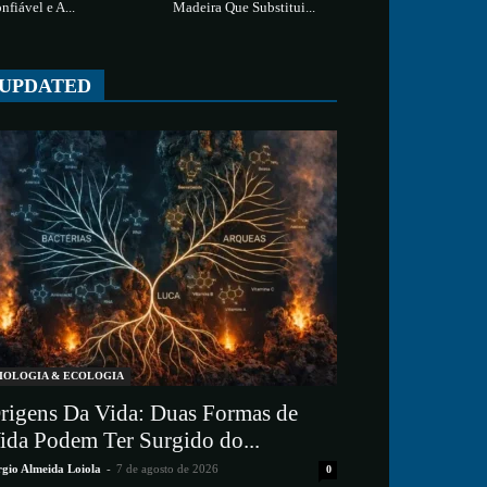
nfiável e A...
Madeira Que Substitui...
UPDATED
IOLOGIA & ECOLOGIA
rigens Da Vida: Duas Formas de
ida Podem Ter Surgido do...
rgio Almeida Loiola
-
7 de agosto de 2026
0