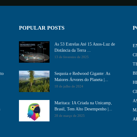
POPULAR POSTS
P
As 53 Estrelas Até 15 Anos-Luz de
E
Distância da Terra ...
C
13 de fevereiro de 2025
T
B
ito
Sequoia e Redwood Gigante: As
Maiores Árvores do Planeta |...
H
18 de julho de 2024
C
A
Maritaca: IA Criada na Unicamp,
a
Brasil, Tem Alto Desempenho​ |...
M
28 de março de 2025
A