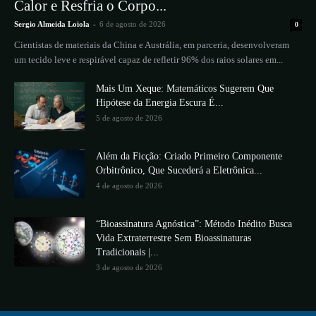
Calor e Resfria o Corpo...
Sergio Almeida Loiola
-
6 de agosto de 2026
0
Cientistas de materiais da China e Austrália, em parceria, desenvolveram
um tecido leve e respirável capaz de refletir 96% dos raios solares em...
Mais Um Xeque: Matemáticos Sugerem Que
Hipótese da Energia Escura É...
5 de agosto de 2026
Além da Ficção: Criado Primeiro Componente
Orbitrônico, Que Sucederá a Eletrônica...
4 de agosto de 2026
“Bioassinatura Agnóstica”: Método Inédito Busca
Vida Extraterrestre Sem Bioassinaturas
Tradicionais |...
3 de agosto de 2026