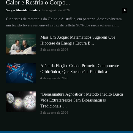
Calor e Resfria o Corpo...
Sergio Almeida Loiola
-
6 de agosto de 2026
0
Cientistas de materiais da China e Austrália, em parceria, desenvolveram
um tecido leve e respirável capaz de refletir 96% dos raios solares em...
Mais Um Xeque: Matemáticos Sugerem Que
Hipótese da Energia Escura É...
5 de agosto de 2026
Além da Ficção: Criado Primeiro Componente
Orbitrônico, Que Sucederá a Eletrônica...
4 de agosto de 2026
“Bioassinatura Agnóstica”: Método Inédito Busca
Vida Extraterrestre Sem Bioassinaturas
Tradicionais |...
3 de agosto de 2026