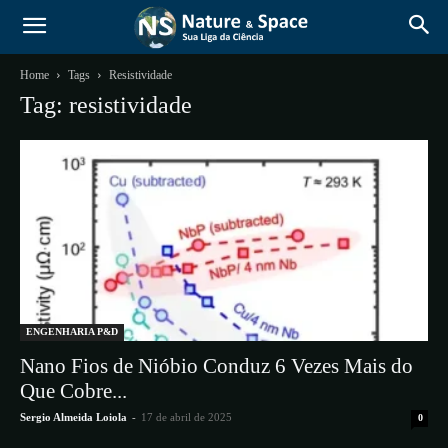
Home
Tags
Resistividade
Tag: resistividade
ENGENHARIA P&D
Nano Fios de Nióbio Conduz 6 Vezes Mais do
Que Cobre...
Sergio Almeida Loiola
-
17 de abril de 2025
0