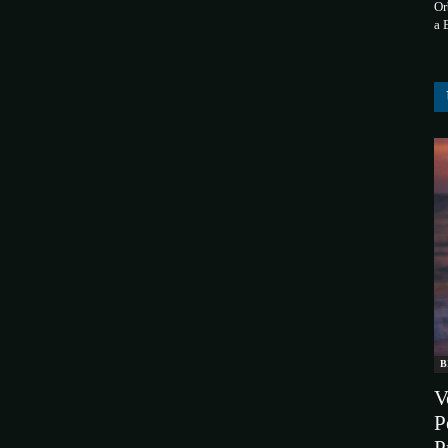
Or
a 
B
V
P