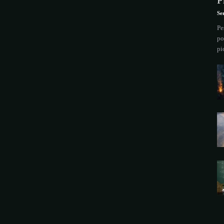
P
Se
Pe
po
pi