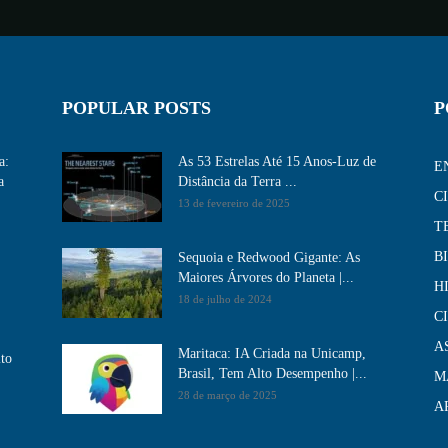
POPULAR POSTS
P
a:
As 53 Estrelas Até 15 Anos-Luz de
E
a
Distância da Terra ...
C
13 de fevereiro de 2025
T
B
Sequoia e Redwood Gigante: As
Maiores Árvores do Planeta |...
H
18 de julho de 2024
C
A
Maritaca: IA Criada na Unicamp,
ito
Brasil, Tem Alto Desempenho​ |...
M
28 de março de 2025
A