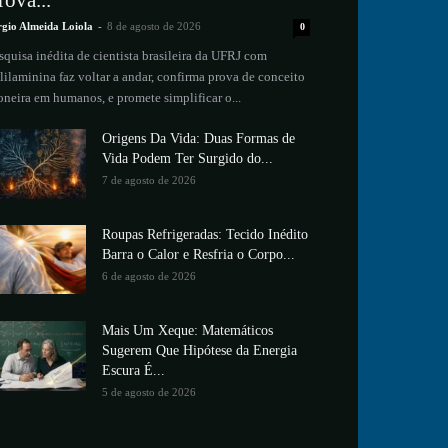
rova...
rgio Almeida Loiola
-
8 de agosto de 2026
0
squisa inédita de cientista brasileira da UFRJ com
lilaminina faz voltar a andar, confirma prova de conceito
oneira em humanos, e promete simplificar o...
Origens Da Vida: Duas Formas de
Vida Podem Ter Surgido do...
7 de agosto de 2026
Roupas Refrigeradas: Tecido Inédito
Barra o Calor e Resfria o Corpo...
6 de agosto de 2026
Mais Um Xeque: Matemáticos
Sugerem Que Hipótese da Energia
Escura É...
5 de agosto de 2026