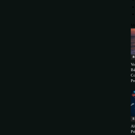
M
B
Vo
Bá
Co
Pr
E
Al
Pr