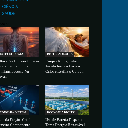
CIÊNCIA
SAÚDE
ore
IOTECNOLOGIA
BIOTECNOLOGIA
ltar a Andar Com Ciência
Roupas Refrigeradas:
sica: Polilaminina
Tecido Inédito Barra o
nfirma Sucesso Na
Calor e Resfria o Corpo...
ova...
CONOMIA DIGITAL
ECONOMIA DIGITAL
ém da Ficção: Criado
Uso de Bateria Dispara e
imeiro Componente
Torna Energia Renovável