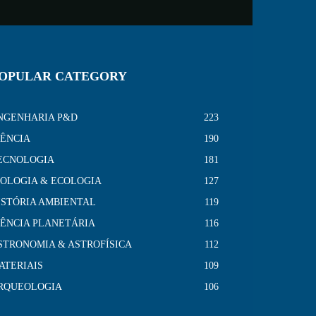
OPULAR CATEGORY
NGENHARIA P&D
223
IÊNCIA
190
ECNOLOGIA
181
IOLOGIA & ECOLOGIA
127
ISTÓRIA AMBIENTAL
119
IÊNCIA PLANETÁRIA
116
STRONOMIA & ASTROFÍSICA
112
ATERIAIS
109
RQUEOLOGIA
106