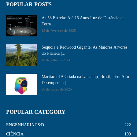
POPULAR POSTS
As 53 Estrelas Até 15 Anos-Luz de Distância da
Terra ...
13 de fevereiro de 2025
Sequoia e Redwood Gigante: As Maiores Árvores
do Planeta |...
18 de julho de 2024
Maritaca: IA Criada na Unicamp, Brasil, Tem Alto
Desempenho​ |...
28 de março de 2025
POPULAR CATEGORY
ENGENHARIA P&D
222
CIÊNCIA
190