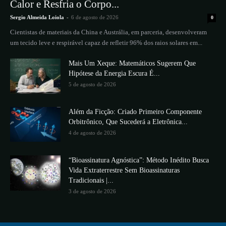
Calor e Resfria o Corpo...
Sergio Almeida Loiola
-
6 de agosto de 2026
0
Cientistas de materiais da China e Austrália, em parceria, desenvolveram
um tecido leve e respirável capaz de refletir 96% dos raios solares em...
Mais Um Xeque: Matemáticos Sugerem Que
Hipótese da Energia Escura É...
5 de agosto de 2026
Além da Ficção: Criado Primeiro Componente
Orbitrônico, Que Sucederá a Eletrônica...
4 de agosto de 2026
“Bioassinatura Agnóstica”: Método Inédito Busca
Vida Extraterrestre Sem Bioassinaturas
Tradicionais |...
3 de agosto de 2026