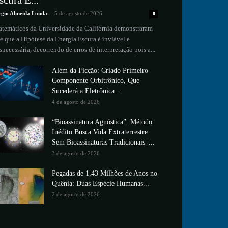
scura É...
rgio Almeida Loiola
-
5 de agosto de 2026
0
temáticos da Universidade da Califórnia demonstraram
e que a Hipótese da Energia Escura é inviável e
snecessária, decorrendo de erros de interpretação pois a...
Além da Ficção: Criado Primeiro
Componente Orbitrônico, Que
Sucederá a Eletrônica...
4 de agosto de 2026
“Bioassinatura Agnóstica”: Método
Inédito Busca Vida Extraterrestre
Sem Bioassinaturas Tradicionais |...
3 de agosto de 2026
Pegadas de 1,43 Milhões de Anos no
Quênia: Duas Espécie Humanas...
2 de agosto de 2026