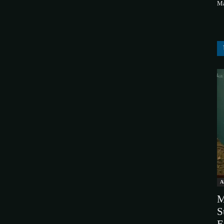
Ma
A
M
S