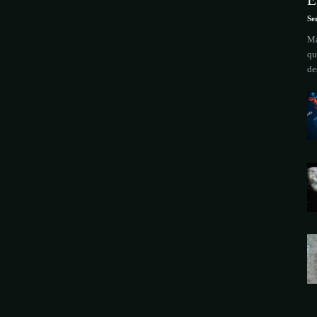
E
Se
Ma
qu
de