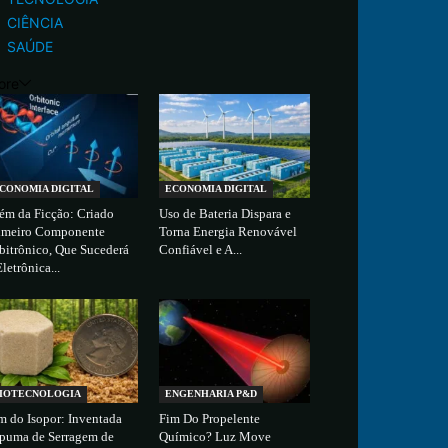
CIÊNCIA
SAÚDE
ore
CONOMIA DIGITAL
ECONOMIA DIGITAL
ém da Ficção: Criado
Uso de Bateria Dispara e
imeiro Componente
Torna Energia Renovável
bitrônico, Que Sucederá
Confiável e A...
Eletrônica...
IOTECNOLOGIA
ENGENHARIA P&D
m do Isopor: Inventada
Fim Do Propelente
puma de Serragem de
Químico? Luz Move