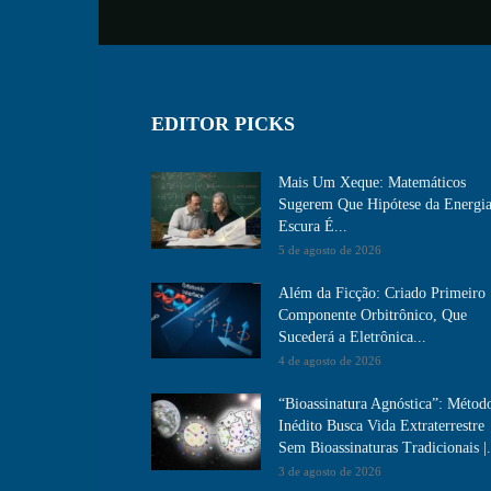
EDITOR PICKS
Mais Um Xeque: Matemáticos
Sugerem Que Hipótese da Energi
Escura É...
5 de agosto de 2026
Além da Ficção: Criado Primeiro
Componente Orbitrônico, Que
Sucederá a Eletrônica...
4 de agosto de 2026
“Bioassinatura Agnóstica”: Métod
Inédito Busca Vida Extraterrestre
Sem Bioassinaturas Tradicionais |.
3 de agosto de 2026