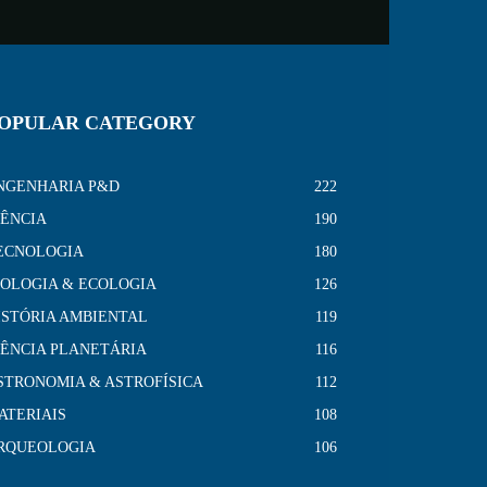
OPULAR CATEGORY
NGENHARIA P&D
222
IÊNCIA
190
ECNOLOGIA
180
IOLOGIA & ECOLOGIA
126
ISTÓRIA AMBIENTAL
119
IÊNCIA PLANETÁRIA
116
STRONOMIA & ASTROFÍSICA
112
ATERIAIS
108
RQUEOLOGIA
106