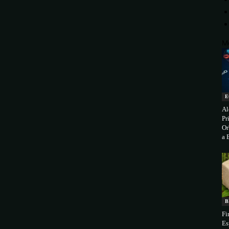
M
E
Al
Pr
Or
a 
B
Fi
Es