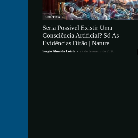
BIOÉTICA
Seria Possível Existir Uma
Consciência Artificial? Só As
Evidências Dirão | Nature...
Sergio Almeida Loiola
-
27 de fevereiro de 2026