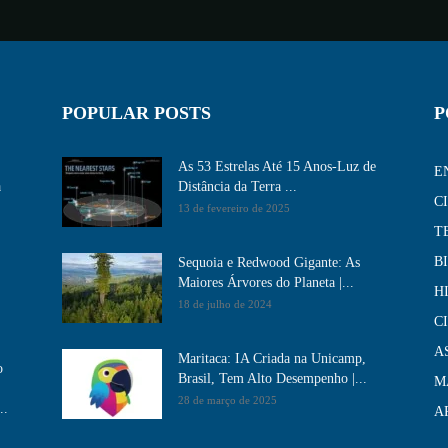
POPULAR POSTS
P
As 53 Estrelas Até 15 Anos-Luz de
E
a
Distância da Terra ...
C
13 de fevereiro de 2025
T
B
Sequoia e Redwood Gigante: As
Maiores Árvores do Planeta |...
H
18 de julho de 2024
C
A
Maritaca: IA Criada na Unicamp,
o
Brasil, Tem Alto Desempenho​ |...
M
28 de março de 2025
..
A