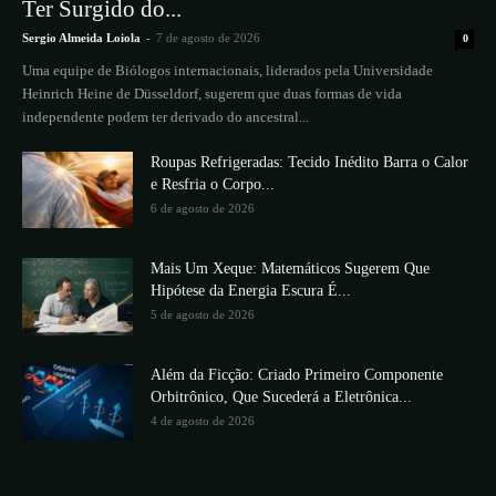
Ter Surgido do...
Sergio Almeida Loiola
-
7 de agosto de 2026
0
Uma equipe de Biólogos internacionais, liderados pela Universidade
Heinrich Heine de Düsseldorf, sugerem que duas formas de vida
independente podem ter derivado do ancestral...
Roupas Refrigeradas: Tecido Inédito Barra o Calor
e Resfria o Corpo...
6 de agosto de 2026
Mais Um Xeque: Matemáticos Sugerem Que
Hipótese da Energia Escura É...
5 de agosto de 2026
Além da Ficção: Criado Primeiro Componente
Orbitrônico, Que Sucederá a Eletrônica...
4 de agosto de 2026