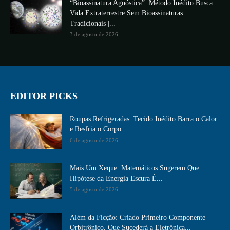
“Bioassinatura Agnóstica”: Método Inédito Busca
Vida Extraterrestre Sem Bioassinaturas
Tradicionais |...
3 de agosto de 2026
EDITOR PICKS
Roupas Refrigeradas: Tecido Inédito Barra o Calor
e Resfria o Corpo...
6 de agosto de 2026
Mais Um Xeque: Matemáticos Sugerem Que
Hipótese da Energia Escura É...
5 de agosto de 2026
Além da Ficção: Criado Primeiro Componente
Orbitrônico, Que Sucederá a Eletrônica...