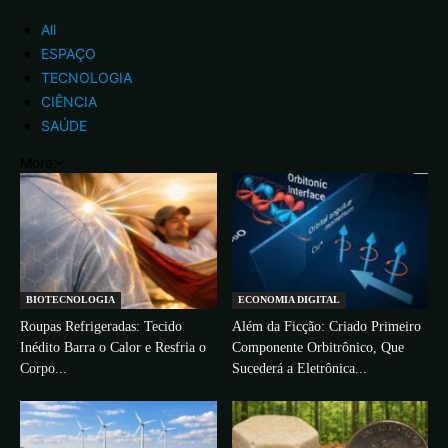
All
ESPAÇO
TECNOLOGIA
CIÊNCIA
SAÚDE
More
BIOTECNOLOGIA
ECONOMIA DIGITAL
Roupas Refrigeradas: Tecido
Além da Ficção: Criado Primeiro
Inédito Barra o Calor e Resfria o
Componente Orbitrônico, Que
Corpo...
Sucederá a Eletrônica...