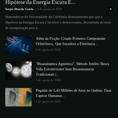
Hipótese da Energia Escura É...
Sergio Almeida Loiola
-
5 de agosto de 2026
0
Matemáticos da Universidade da Califórnia demonstraram que que a
Hipótese da Energia Escura é inviável e desnecessária, decorrendo de erros
de interpretação pois a...
Além da Ficção: Criado Primeiro Componente
Orbitrônico, Que Sucederá a Eletrônica...
4 de agosto de 2026
“Bioassinatura Agnóstica”: Método Inédito Busca
Vida Extraterrestre Sem Bioassinaturas
Tradicionais |...
3 de agosto de 2026
Pegadas de 1,43 Milhões de Anos no Quênia: Duas
Espécie Humanas...
2 de agosto de 2026