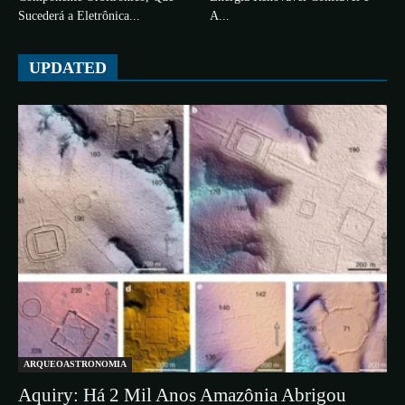
Sucederá a Eletrônica...
A...
UPDATED
ARQUEOASTRONOMIA
Aquiry: Há 2 Mil Anos Amazônia Abrigou