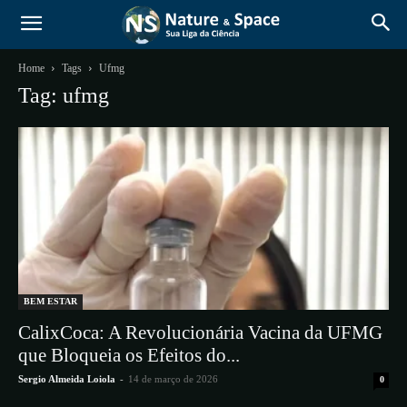
Home
Tags
Ufmg
Tag: ufmg
BEM ESTAR
CalixCoca: A Revolucionária Vacina da UFMG
que Bloqueia os Efeitos do...
Sergio Almeida Loiola
-
14 de março de 2026
0