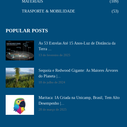
MATERIAIS
109
TRASPORTE & MOBILIDADE
53
POPULAR POSTS
As 53 Estrelas Até 15 Anos-Luz de Distância da
Terra ...
13 de fevereiro de 2025
Sequoia e Redwood Gigante: As Maiores Árvores
do Planeta |...
18 de julho de 2024
Maritaca: IA Criada na Unicamp, Brasil, Tem Alto
Desempenho​ |...
28 de março de 2025