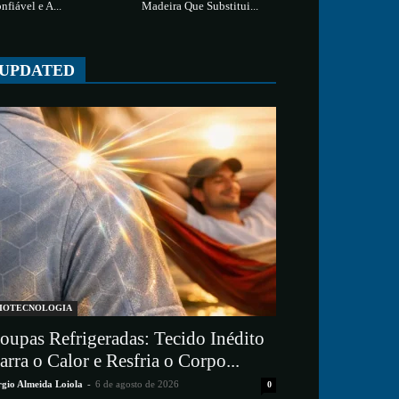
nfiável e A...
Madeira Que Substitui...
UPDATED
IOTECNOLOGIA
oupas Refrigeradas: Tecido Inédito
arra o Calor e Resfria o Corpo...
rgio Almeida Loiola
-
6 de agosto de 2026
0