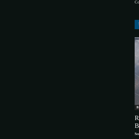
Co
B
R
B
Se