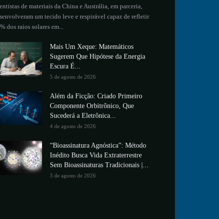
entistas de materiais da China e Austrália, em parceria,
senvolveram um tecido leve e respirável capaz de refletir
% dos raios solares em...
Mais Um Xeque: Matemáticos
Sugerem Que Hipótese da Energia
Escura É...
5 de agosto de 2026
Além da Ficção: Criado Primeiro
Componente Orbitrônico, Que
Sucederá a Eletrônica...
4 de agosto de 2026
“Bioassinatura Agnóstica”: Método
Inédito Busca Vida Extraterrestre
Sem Bioassinaturas Tradicionais |...
3 de agosto de 2026