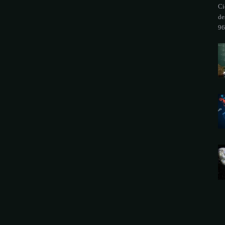
Ci
de
96