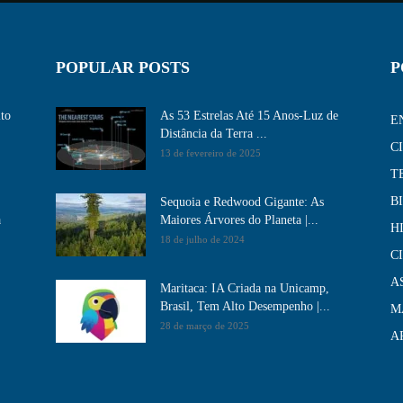
POPULAR POSTS
P
ito
As 53 Estrelas Até 15 Anos-Luz de
E
Distância da Terra ...
C
13 de fevereiro de 2025
T
B
Sequoia e Redwood Gigante: As
a
Maiores Árvores do Planeta |...
H
18 de julho de 2024
C
A
Maritaca: IA Criada na Unicamp,
Brasil, Tem Alto Desempenho​ |...
M
28 de março de 2025
A