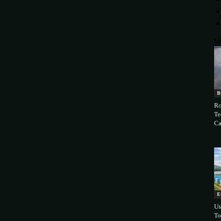
M
B
Ro
Te
Ca
E
Us
To