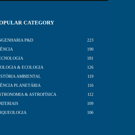
OPULAR CATEGORY
NGENHARIA P&D
223
IÊNCIA
190
ECNOLOGIA
181
IOLOGIA & ECOLOGIA
126
ISTÓRIA AMBIENTAL
119
IÊNCIA PLANETÁRIA
116
STRONOMIA & ASTROFÍSICA
112
ATERIAIS
109
RQUEOLOGIA
106