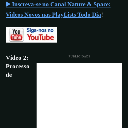
▶️ Inscreva-se no Canal Nature & Space:
Videos Novos nas PlayLists Todo Dia
!
Vídeo 2:
PUBLICIDADE
Processo
de