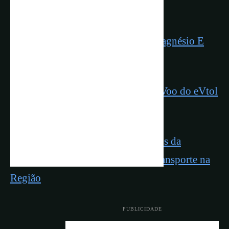
Final Reduz Vida Útil
Alem Do Lítio: Sódio, Potássio, Magnésio E
Cálcio
Carro Voador Elétrico: Ensaios de Voo do eVtol
da Embraer
Inovador Barco Que Voa Sobre Rios da
Amazônia Pode Revolucionar o Transporte na
Região
PUBLICIDADE