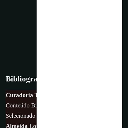
Bibliografia
Curadoria Técnica e Análise Audiovisual:
Conteúdo Bibliográfico e Audiovisual
Selecionado e Validado por
Dr. Sergio
Almeida Loiola
–
CV Lattes/CNPq
.