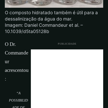
O composto hidratado também é útil para a
dessalinização da água do mar.
Imagem: Daniel Commandeur et al. –
10.1039/d5ta05128b
O Dr.
PUBLICIDADE
Commande
ur
acrescentou
:
“A
POSSIBILID
ADE DE