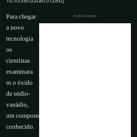
10.1039/d5ta05128b]
Para chegar
PUBLICIDADE
a novo
tecnologia
os
cientistas
examinara
m o óxido
de sódio-
vanádio,
um composto à base de sódio bastante
conhecido.