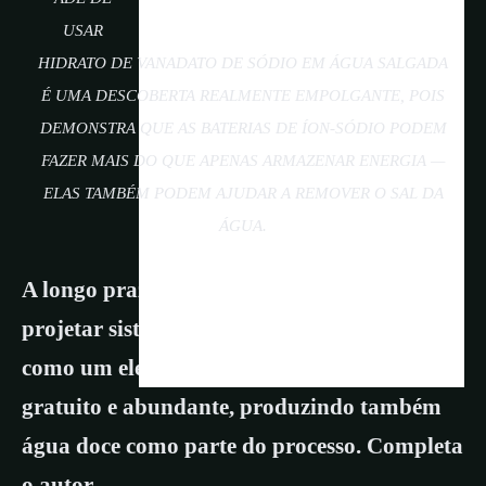
USAR
HIDRATO DE VANADATO DE SÓDIO EM ÁGUA SALGADA
É UMA DESCOBERTA REALMENTE EMPOLGANTE, POIS
DEMONSTRA QUE AS BATERIAS DE ÍON-SÓDIO PODEM
FAZER MAIS DO QUE APENAS ARMAZENAR ENERGIA —
ELAS TAMBÉM PODEM AJUDAR A REMOVER O SAL DA
ÁGUA.
A longo prazo, isso significa que poderemos
projetar sistemas que utilizem a água do mar
como um eletrólito completamente seguro,
gratuito e abundante, produzindo também
água doce como parte do processo. Completa
o autor