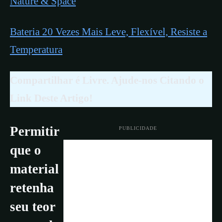
Nature & Space
Bateria 20 Vezes Mais Leve, Flexível, Resiste a
Temperatura
Compartilhar é Livre. Ajude-nos Citando o
Link Deste Artigo!
Permitir
PUBLICIDADE
que o
material
retenha
seu teor