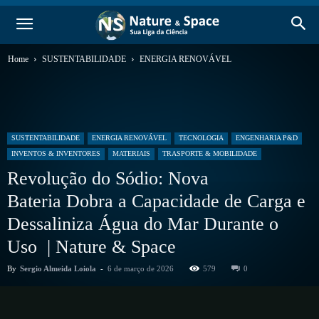
Home
SUSTENTABILIDADE
ENERGIA RENOVÁVEL
SUSTENTABILIDADE
ENERGIA RENOVÁVEL
TECNOLOGIA
ENGENHARIA P&D
INVENTOS & INVENTORES
MATERIAIS
TRASPORTE & MOBILIDADE
Revolução do Sódio: Nova
Bateria Dobra a Capacidade de Carga e
Dessaliniza Água do Mar Durante o
Uso | Nature & Space
By
Sergio Almeida Loiola
-
6 de março de 2026
579
0