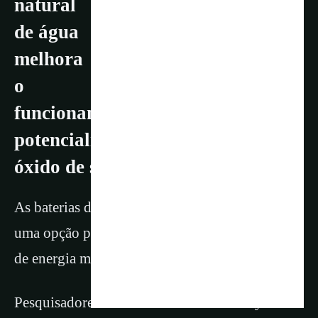
natural
de água
melhora
o
funcionamento da bateria. A água
potencializa o desempenho do
óxido de sódio e vanádio
As baterias de íon-sódio estão surgindo como
uma opção promissora para o armazenamento
de energia mais limpa e sustentável.
Pesquisadores da Universidade de Surrey