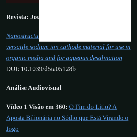
Revista: Journal of Materials Chemistry A
Nanostructured sodium vanadate hydrate as a
versatile sodium ion cathode material for use in
organic media and for aqueous desalination
DOI: 10.1039/d5ta05128b
Análise Audiovisual
Vídeo 1 Visão em 360:
O Fim do Lítio? A
Aposta Bilionária no Sódio que Está Virando o
Jogo