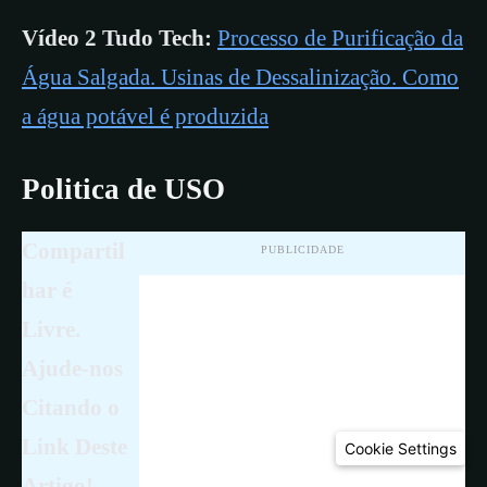
Vídeo 2 Tudo Tech:
Processo de Purificação da
Água Salgada. Usinas de Dessalinização. Como
a água potável é produzida
Politica de USO
Compartil
PUBLICIDADE
har é
Livre.
Ajude-nos
Citando o
Link Deste
Cookie Settings
Artigo!