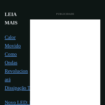
LEIA
PUBLICIDADE
MAIS
Calor
Movido
Como
Ondas
Revolucion
ará
Dissipação Térmica
Novo LED: Luz Similar a Solar, Agradável,