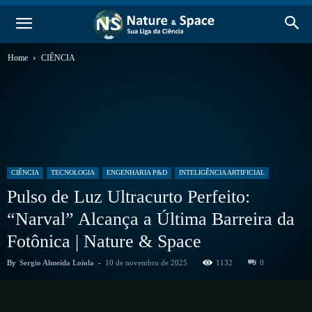
Home
CIÊNCIA
CIÊNCIA
TECNOLOGIA
ENGENHARIA P&D
INTELIGÊNCIA ARTIFICIAL
Pulso de Luz Ultracurto Perfeito:
“Narval” Alcança a Última Barreira da
Fotônica | Nature & Space
By
Sergio Almeida Loiola
-
10 de novembro de 2025
1132
0