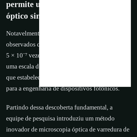
permite uma “microscópio
óptico singular”
Notavelmente, os volumes dos modos
observados despencaram para aproximadamente
5 × 10⁻⁷ vezes o comprimento de onda cúbico,
uma escala de confinamento quase inimaginável
que estabelece firmemente uma nova fronteira
para a engenharia de dispositivos fotônicos.
Partindo dessa descoberta fundamental, a
equipe de pesquisa introduziu um método
inovador de microscopia óptica de varredura de