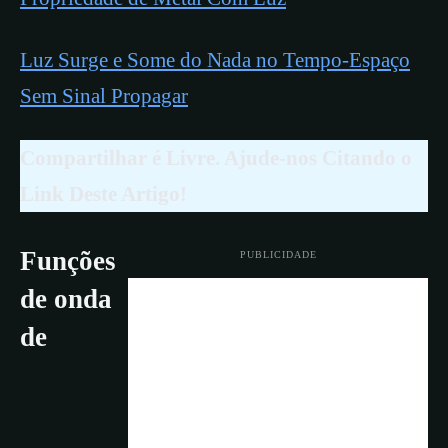
Luz Surge e Some do Nada no Tempo-Espaço
Sem Sinal Propagar
Compartilhar é Livre. Ajude-nos Citando o
Link Deste Artigo!
Funções
PUBLICIDADE
de onda
de