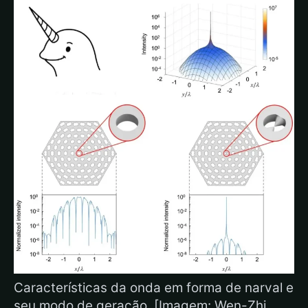
Características da onda em forma de narval e
seu modo de geração. [Imagem: Wen-Zhi