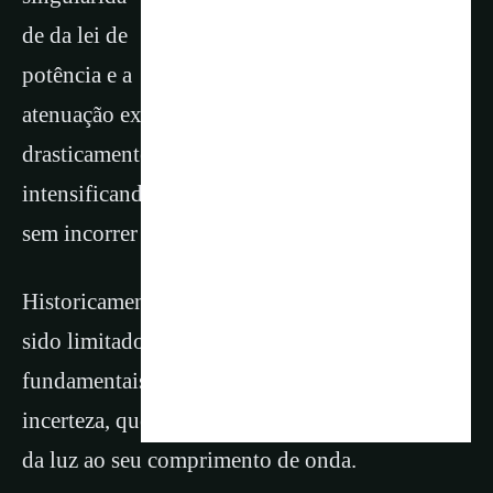
de da lei de
potência e a
atenuação exponencial, diminuem
drasticamente o volume do modo,
intensificando assim o acoplamento luz-matéria
sem incorrer em perdas ôhmicas.
Historicamente, os dispositivos fotônicos têm
sido limitados por princípios físicos
fundamentais, particularmente o princípio da
incerteza, que relaciona o confinamento espacial
da luz ao seu comprimento de onda.