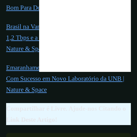
Bom Para Dormir
Brasil na Vanguarda do 6G: Chips Fotônicos de
1,2 Tbps e a Revolução da Ótica Nacional |
Nature & Space
Emaranhamento Quantico de Fótons Realizado
Com Sucesso em Novo Laboratório da UNB |
Nature & Space
Compartilhar é Livre. Ajude-nos Citando o
Link Deste Artigo!