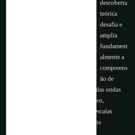
descoberta
teórica
desafia e
amplia
fundament
almente a
compreens
ão de
longa data sobre o comportamento das ondas
eletromagnéticas em meios dielétricos,
possibilitando o confinamento em escalas
subcomprimento de onda em espaços
tridimensionais.