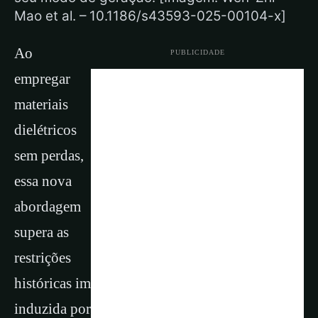
Mao et al. – 10.1186/s43593-025-00104-x]
Ao
PUBLICIDADE
empregar
materiais
dielétricos
sem perdas,
essa nova
abordagem
supera as
restrições
históricas impostas pela dissipação de energia
induzida por metais, oferecendo um caminho