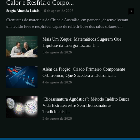
Calor e Resfria o Corpo...
Sergio Almeida Loiola
-
6 de agosto de 2026
0
Cientistas de materiais da China e Austrália, em parceria, desenvolveram
um tecido leve e respirável capaz de refletir 96% dos raios solares em...
Mais Um Xeque: Matemáticos Sugerem Que
Hipótese da Energia Escura É...
5 de agosto de 2026
Além da Ficção: Criado Primeiro Componente
Orbitrônico, Que Sucederá a Eletrônica...
4 de agosto de 2026
“Bioassinatura Agnóstica”: Método Inédito Busca
Vida Extraterrestre Sem Bioassinaturas
Tradicionais |...
3 de agosto de 2026