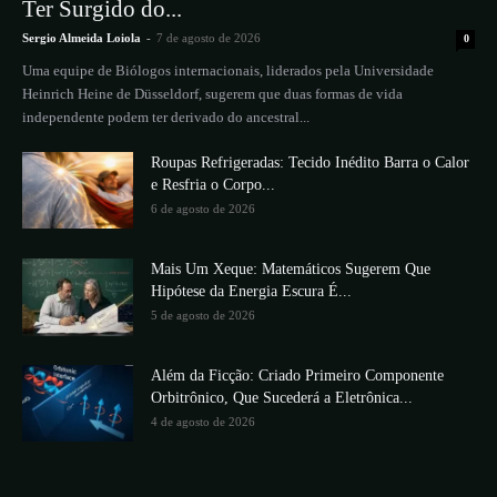
Ter Surgido do...
Sergio Almeida Loiola
-
7 de agosto de 2026
0
Uma equipe de Biólogos internacionais, liderados pela Universidade
Heinrich Heine de Düsseldorf, sugerem que duas formas de vida
independente podem ter derivado do ancestral...
Roupas Refrigeradas: Tecido Inédito Barra o Calor
e Resfria o Corpo...
6 de agosto de 2026
Mais Um Xeque: Matemáticos Sugerem Que
Hipótese da Energia Escura É...
5 de agosto de 2026
Além da Ficção: Criado Primeiro Componente
Orbitrônico, Que Sucederá a Eletrônica...
4 de agosto de 2026