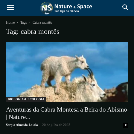
Home
Tags
Cabra montês
Tag: cabra montês
BIOLOGIA & ECOLOGIA
Aventuras da Cabra Montesa a Beira do Abismo
| Nature...
Sergio Almeida Loiola
-
20 de julho de 2025
0