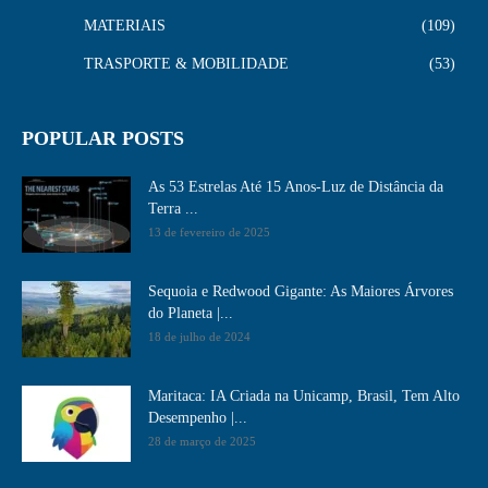
MATERIAIS
109
TRASPORTE & MOBILIDADE
53
POPULAR POSTS
As 53 Estrelas Até 15 Anos-Luz de Distância da
Terra ...
13 de fevereiro de 2025
Sequoia e Redwood Gigante: As Maiores Árvores
do Planeta |...
18 de julho de 2024
Maritaca: IA Criada na Unicamp, Brasil, Tem Alto
Desempenho​ |...
28 de março de 2025