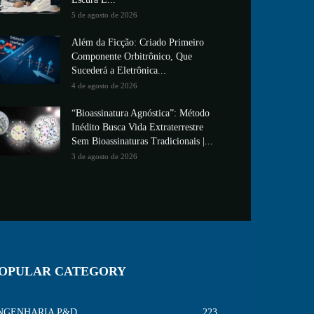
5 de agosto de 2026
Além da Ficção: Criado Primeiro
Componente Orbitrônico, Que
Sucederá a Eletrônica...
4 de agosto de 2026
“Bioassinatura Agnóstica”: Método
Inédito Busca Vida Extraterrestre
Sem Bioassinaturas Tradicionais |...
3 de agosto de 2026
OPULAR CATEGORY
NGENHARIA P&D
223