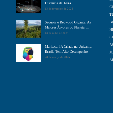
Distância da Terra ...
C
13 de fevereiro de 2025
T
B
Sequoia e Redwood Gigante: As
a
Maiores Árvores do Planeta |...
H
18 de julho de 2024
C
A
Maritaca: IA Criada na Unicamp,
Brasil, Tem Alto Desempenho​ |...
M
28 de março de 2025
A