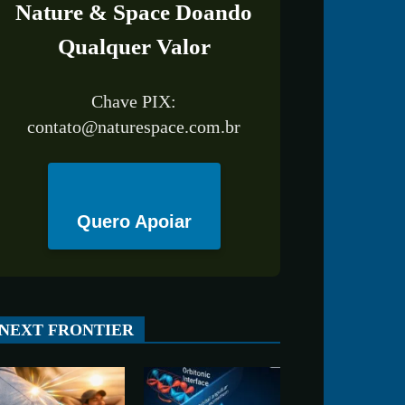
Nature & Space Doando
Qualquer Valor
Chave PIX:
contato@naturespace.com.br
Quero Apoiar
All
ESPAÇO
TECNOLOGIA
CIÊNCIA
SAÚDE
NEXT FRONTIER
More