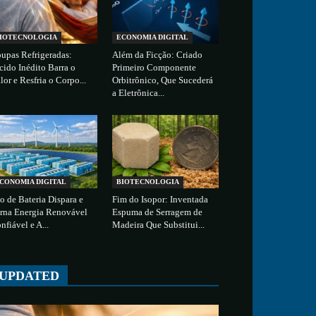
IOTECNOLOGIA
ECONOMIA DIGITAL
upas Refrigeradas:
Além da Ficção: Criado
cido Inédito Barra o
Primeiro Componente
lor e Resfria o Corpo...
Orbitrônico, Que Sucederá
a Eletrônica...
CONOMIA DIGITAL
BIOTECNOLOGIA
o de Bateria Dispara e
Fim do Isopor: Inventada
rna Energia Renovável
Espuma de Serragem de
nfiável e A...
Madeira Que Substitui...
UPDATED