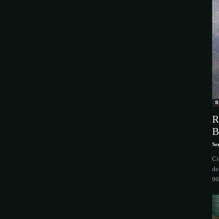
B
R
B
Se
Ci
de
96