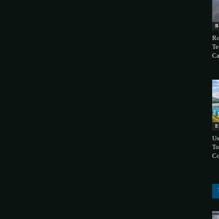
B
Ro
Te
Ca
E
Us
To
Co