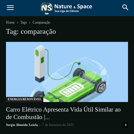
Home
Tags
Comparação
Tag: comparação
ENERGIA RENOVÁVEL
Carro Elétrico Apresenta Vida Útil Similar ao
de Combustão |...
Sergio Almeida Loiola
-
7 de fevereiro de 2025
0