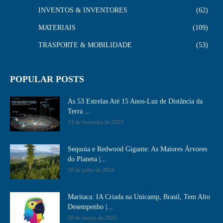
INVENTOS & INVENTORES
62
MATERIAIS
109
TRASPORTE & MOBILIDADE
53
POPULAR POSTS
As 53 Estrelas Até 15 Anos-Luz de Distância da
Terra ...
13 de fevereiro de 2025
Sequoia e Redwood Gigante: As Maiores Árvores
do Planeta |...
18 de julho de 2024
Maritaca: IA Criada na Unicamp, Brasil, Tem Alto
Desempenho​ |...
28 de março de 2025