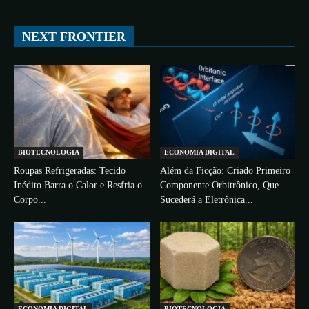
All
ESPAÇO
TECNOLOGIA
CIÊNCIA
SAÚDE
NEXT FRONTIER
More
BIOTECNOLOGIA
ECONOMIA DIGITAL
Roupas Refrigeradas: Tecido
Além da Ficção: Criado Primeiro
Inédito Barra o Calor e Resfria o
Componente Orbitrônico, Que
Corpo...
Sucederá a Eletrônica...
ECONOMIA DIGITAL
BIOTECNOLOGIA