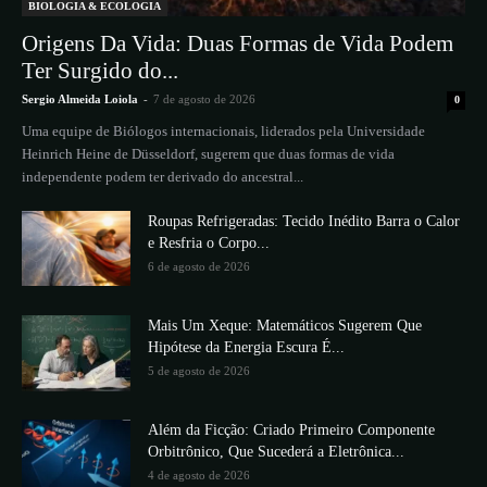
BIOLOGIA & ECOLOGIA
Origens Da Vida: Duas Formas de Vida Podem
Ter Surgido do...
Sergio Almeida Loiola
-
7 de agosto de 2026
0
Uma equipe de Biólogos internacionais, liderados pela Universidade
Heinrich Heine de Düsseldorf, sugerem que duas formas de vida
independente podem ter derivado do ancestral...
Roupas Refrigeradas: Tecido Inédito Barra o Calor
e Resfria o Corpo...
6 de agosto de 2026
Mais Um Xeque: Matemáticos Sugerem Que
Hipótese da Energia Escura É...
5 de agosto de 2026
Além da Ficção: Criado Primeiro Componente
Orbitrônico, Que Sucederá a Eletrônica...
4 de agosto de 2026