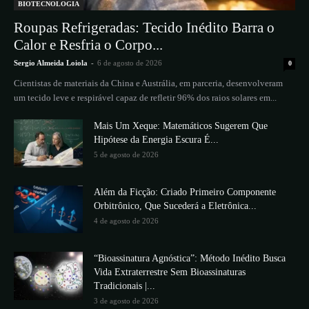
BIOTECNOLOGIA
Roupas Refrigeradas: Tecido Inédito Barra o
Calor e Resfria o Corpo...
Sergio Almeida Loiola
-
6 de agosto de 2026
0
Cientistas de materiais da China e Austrália, em parceria, desenvolveram
um tecido leve e respirável capaz de refletir 96% dos raios solares em...
Mais Um Xeque: Matemáticos Sugerem Que
Hipótese da Energia Escura É...
5 de agosto de 2026
Além da Ficção: Criado Primeiro Componente
Orbitrônico, Que Sucederá a Eletrônica...
4 de agosto de 2026
“Bioassinatura Agnóstica”: Método Inédito Busca
Vida Extraterrestre Sem Bioassinaturas
Tradicionais |...
3 de agosto de 2026