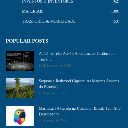
INVENTOS & INVENTORES
62
MATERIAIS
109
TRASPORTE & MOBILIDADE
53
POPULAR POSTS
As 53 Estrelas Até 15 Anos-Luz de Distância da
Terra ...
13 de fevereiro de 2025
Sequoia e Redwood Gigante: As Maiores Árvores
do Planeta |...
18 de julho de 2024
Maritaca: IA Criada na Unicamp, Brasil, Tem Alto
Desempenho​ |...
28 de março de 2025