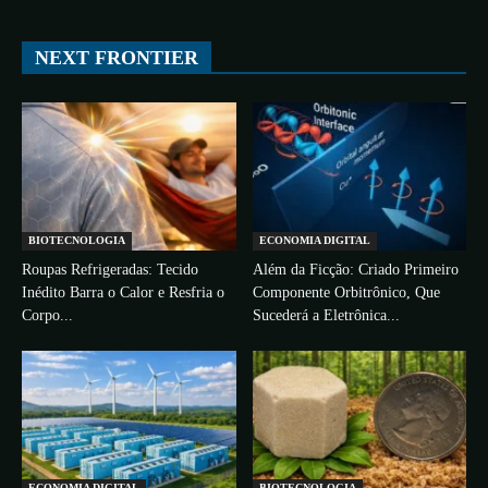
All
ESPAÇO
TECNOLOGIA
CIÊNCIA
SAÚDE
NEXT FRONTIER
More
BIOTECNOLOGIA
ECONOMIA DIGITAL
Roupas Refrigeradas: Tecido
Além da Ficção: Criado Primeiro
Inédito Barra o Calor e Resfria o
Componente Orbitrônico, Que
Corpo...
Sucederá a Eletrônica...
ECONOMIA DIGITAL
BIOTECNOLOGIA