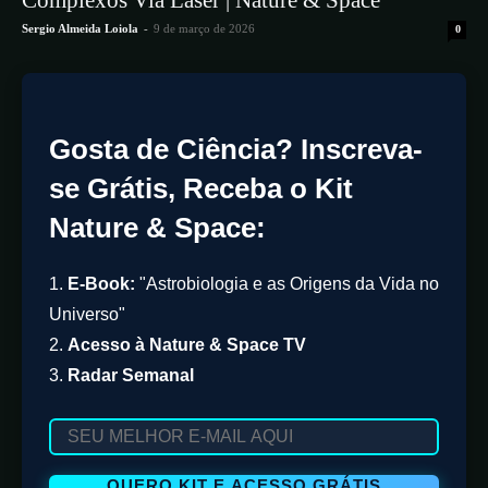
Complexos Via Laser | Nature & Space
Sergio Almeida Loiola
-
9 de março de 2026
0
Gosta de Ciência? Inscreva-
se Grátis, Receba o Kit
Nature & Space:
1.
E-Book:
"Astrobiologia e as Origens da Vida no
Universo"
2.
Acesso à Nature & Space TV
3.
Radar Semanal