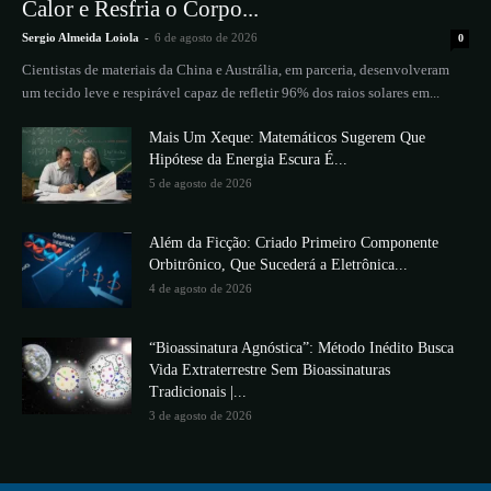
Calor e Resfria o Corpo...
Sergio Almeida Loiola
-
6 de agosto de 2026
0
Cientistas de materiais da China e Austrália, em parceria, desenvolveram
um tecido leve e respirável capaz de refletir 96% dos raios solares em...
Mais Um Xeque: Matemáticos Sugerem Que
Hipótese da Energia Escura É...
5 de agosto de 2026
Além da Ficção: Criado Primeiro Componente
Orbitrônico, Que Sucederá a Eletrônica...
4 de agosto de 2026
“Bioassinatura Agnóstica”: Método Inédito Busca
Vida Extraterrestre Sem Bioassinaturas
Tradicionais |...
3 de agosto de 2026