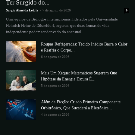
Ter Surgido do...
Sergio Almeida Loiola
-
7 de agosto de 2026
0
Uma equipe de Biólogos internacionais, liderados pela Universidade
Heinrich Heine de Düsseldorf, sugerem que duas formas de vida
independente podem ter derivado do ancestral...
Roupas Refrigeradas: Tecido Inédito Barra o Calor
e Resfria o Corpo...
6 de agosto de 2026
Mais Um Xeque: Matemáticos Sugerem Que
Hipótese da Energia Escura É...
5 de agosto de 2026
Além da Ficção: Criado Primeiro Componente
Orbitrônico, Que Sucederá a Eletrônica...
4 de agosto de 2026