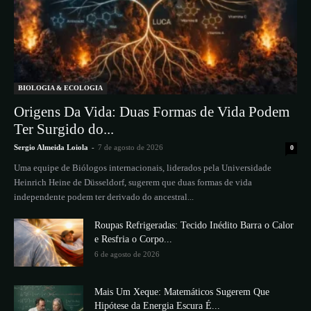
BIOLOGIA & ECOLOGIA
Origens Da Vida: Duas Formas de Vida Podem
Ter Surgido do...
Sergio Almeida Loiola
-
7 de agosto de 2026
0
Uma equipe de Biólogos internacionais, liderados pela Universidade
Heinrich Heine de Düsseldorf, sugerem que duas formas de vida
independente podem ter derivado do ancestral...
Roupas Refrigeradas: Tecido Inédito Barra o Calor
e Resfria o Corpo...
6 de agosto de 2026
Mais Um Xeque: Matemáticos Sugerem Que
Hipótese da Energia Escura É...