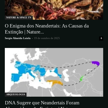
NATURE & SPACE TV
O Enigma dos Neandertais: As Causas da
Extinção | Nature...
Sergio Almeida Loiola
-
19 de outubro de 2025
0
ARQUEOLOGIA
DNA Sugere que Neandertais Foram