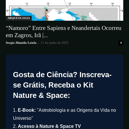
ARQUEOLOGIA
“Namoro” Entre Sapiens e Neandertais Ocorreu
em Zagros, Irã |...
Sergio Almeida Loiola
-
11 de junho de 2025
0
Gosta de Ciência? Inscreva-
se Grátis, Receba o Kit
Nature & Space:
1.
E-Book:
"Astrobiologia e as Origens da Vida no
Universo"
2.
Acesso à Nature & Space TV