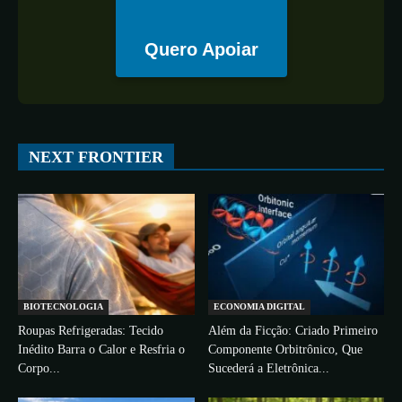
Quero Apoiar
All
ESPAÇO
TECNOLOGIA
CIÊNCIA
SAÚDE
NEXT FRONTIER
More
BIOTECNOLOGIA
ECONOMIA DIGITAL
Roupas Refrigeradas: Tecido
Além da Ficção: Criado Primeiro
Inédito Barra o Calor e Resfria o
Componente Orbitrônico, Que
Corpo...
Sucederá a Eletrônica...