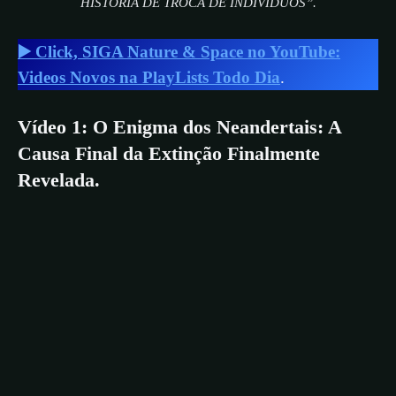
HISTÓRIA DE TROCA DE INDIVÍDUOS”.
▶️ Click, SIGA Nature & Space no YouTube:
Videos Novos na PlayLists Todo Dia
.
Vídeo 1: O Enigma dos Neandertais: A
Causa Final da Extinção Finalmente
Revelada.