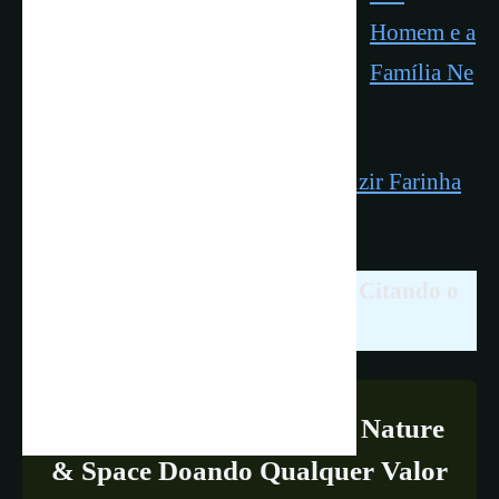
Homem e a
Família Ne
andertal
Neandertal e Sapiens Sabiam Produzir Farinha
Há 40 Mil Anos
Compartilhar é Livre. Ajude-nos Citando o
Link Deste Artigo!
Apoie a Continuidade do Nature
& Space Doando Qualquer Valor