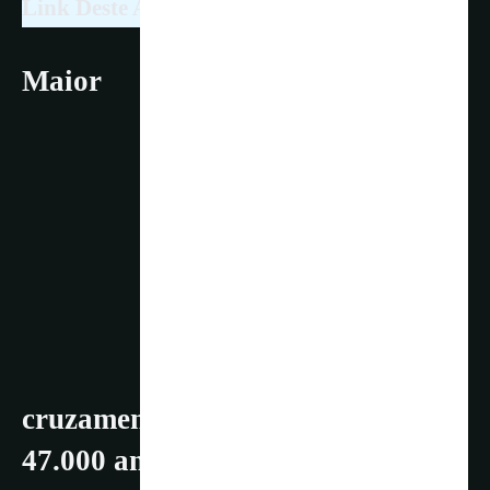
Link Deste Artigo!
Maior
PUBLICIDADE
cruzamento genético ocorreu há
47.000 anos, durou 6.800 anos,