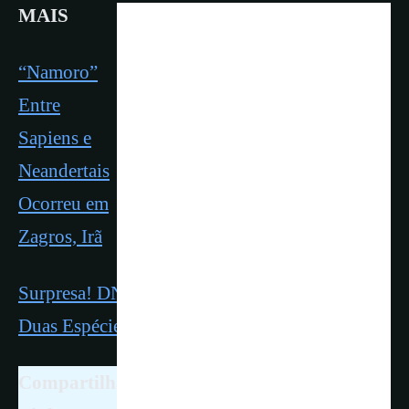
MAIS
“Namoro”
Entre
Sapiens e
Neandertais
Ocorreu em
Zagros, Irã
Surpresa! DNA Neandertal Revela Que Havia
Duas Espécies
Compartilhar é Livre. Ajude-nos Citando o