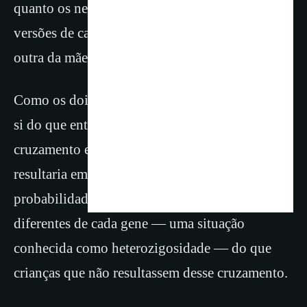
quanto os neandertais geralmente possuem duas
versões de cada gene, uma herdada do pai e a
outra da mãe.
Como os dois grupos eram mais diferentes entre
si do que entre outros de sua própria espécie, o
cruzamento entre neandertais e humanos
resultaria em descendentes com maior
probabilidade de possuir duas versões
diferentes de cada gene — uma situação
conhecida como heterozigosidade — do que
crianças que não resultassem desse cruzamento.