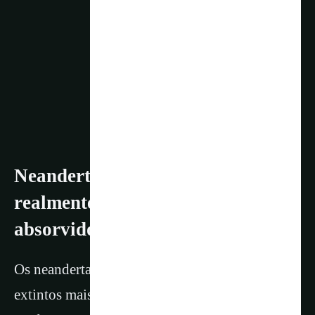
Neandertais podem não ter sido
realmente extintos, mas sim
absorvidos
Os neandertais estavam entre os parentes
extintos mais próximos dos humanos