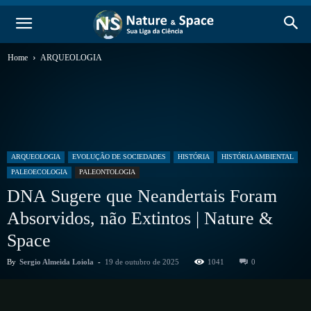
Home
ARQUEOLOGIA
ARQUEOLOGIA
EVOLUÇÃO DE SOCIEDADES
HISTÓRIA
HISTÓRIA AMBIENTAL
PALEOECOLOGIA
PALEONTOLOGIA
DNA Sugere que Neandertais Foram
Absorvidos, não Extintos | Nature &
Space
By
Sergio Almeida Loiola
-
19 de outubro de 2025
1041
0