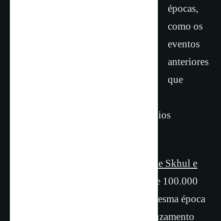
épocas,
como os
eventos
anteriores
que
impactaram o genoma neandertal,
provavelmente não deixaram vestígios
detectáveis ​​em nosso genoma.
Crânios encontrados nas
cavernas de Skhul e
Qafzeh, em Israel,
datam de cerca de 100.000
anos atrás — aproximadamente a mesma época
de um dos principais eventos de cruzamento