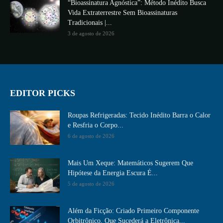
“Bioassinatura Agnóstica”: Método Inédito Busca
Vida Extraterrestre Sem Bioassinaturas
Tradicionais |...
3 de agosto de 2026
EDITOR PICKS
Roupas Refrigeradas: Tecido Inédito Barra o Calor
e Resfria o Corpo...
6 de agosto de 2026
Mais Um Xeque: Matemáticos Sugerem Que
Hipótese da Energia Escura É...
5 de agosto de 2026
Além da Ficção: Criado Primeiro Componente
Orbitrônico, Que Sucederá a Eletrônica...