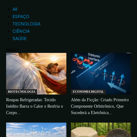
All
ESPAÇO
TECNOLOGIA
CIÊNCIA
SAÚDE
More
BIOTECNOLOGIA
ECONOMIA DIGITAL
Roupas Refrigeradas: Tecido
Além da Ficção: Criado Primeiro
Inédito Barra o Calor e Resfria o
Componente Orbitrônico, Que
Corpo...
Sucederá a Eletrônica...