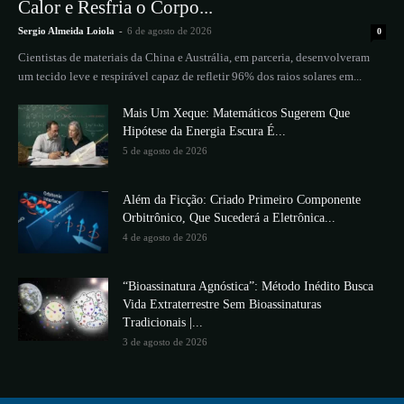
Calor e Resfria o Corpo...
Sergio Almeida Loiola
-
6 de agosto de 2026
0
Cientistas de materiais da China e Austrália, em parceria, desenvolveram
um tecido leve e respirável capaz de refletir 96% dos raios solares em...
Mais Um Xeque: Matemáticos Sugerem Que
Hipótese da Energia Escura É...
5 de agosto de 2026
Além da Ficção: Criado Primeiro Componente
Orbitrônico, Que Sucederá a Eletrônica...
4 de agosto de 2026
“Bioassinatura Agnóstica”: Método Inédito Busca
Vida Extraterrestre Sem Bioassinaturas
Tradicionais |...
3 de agosto de 2026