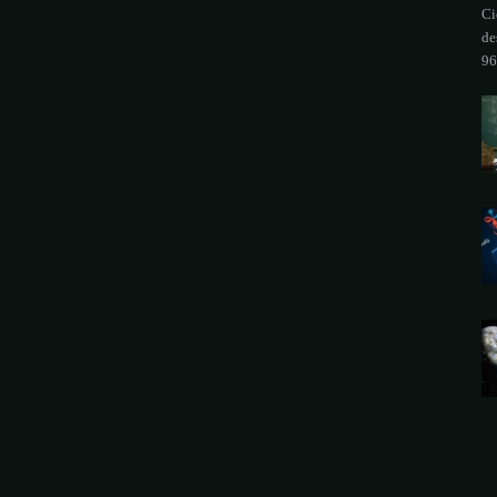
Ci
de
96