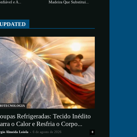
nfiável e A...
Madeira Que Substitui...
UPDATED
IOTECNOLOGIA
oupas Refrigeradas: Tecido Inédito
arra o Calor e Resfria o Corpo...
rgio Almeida Loiola
-
6 de agosto de 2026
0