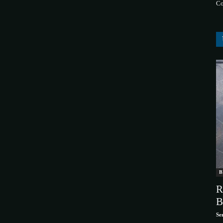
Co
B
R
B
Se