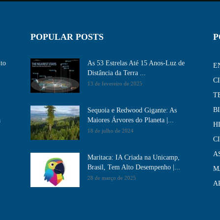
POPULAR POSTS
P
ito
As 53 Estrelas Até 15 Anos-Luz de
E
Distância da Terra ...
C
13 de fevereiro de 2025
T
B
Sequoia e Redwood Gigante: As
a
Maiores Árvores do Planeta |...
H
18 de julho de 2024
C
A
Maritaca: IA Criada na Unicamp,
Brasil, Tem Alto Desempenho​ |...
M
28 de março de 2025
A