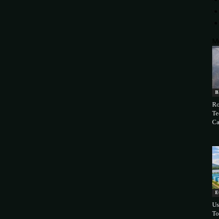
M
B
Ro
Te
Ca
E
Us
To