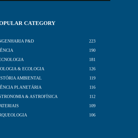
OPULAR CATEGORY
NGENHARIA P&D
223
IÊNCIA
190
ECNOLOGIA
181
IOLOGIA & ECOLOGIA
126
ISTÓRIA AMBIENTAL
119
IÊNCIA PLANETÁRIA
116
STRONOMIA & ASTROFÍSICA
112
ATERIAIS
109
RQUEOLOGIA
106