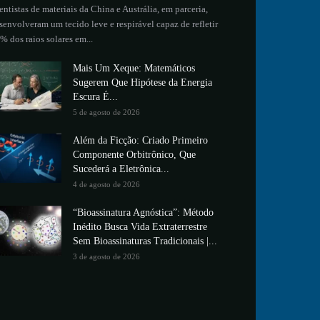
entistas de materiais da China e Austrália, em parceria,
senvolveram um tecido leve e respirável capaz de refletir
% dos raios solares em...
Mais Um Xeque: Matemáticos
Sugerem Que Hipótese da Energia
Escura É...
5 de agosto de 2026
Além da Ficção: Criado Primeiro
Componente Orbitrônico, Que
Sucederá a Eletrônica...
4 de agosto de 2026
“Bioassinatura Agnóstica”: Método
Inédito Busca Vida Extraterrestre
Sem Bioassinaturas Tradicionais |...
3 de agosto de 2026