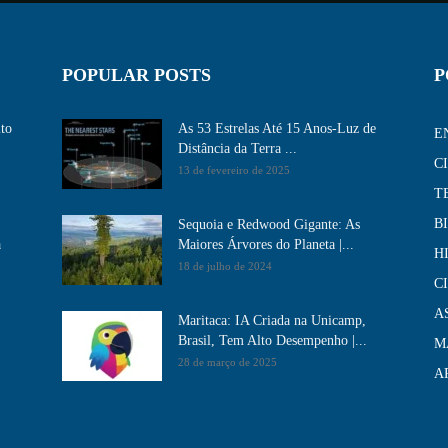
POPULAR POSTS
P
ito
As 53 Estrelas Até 15 Anos-Luz de
E
Distância da Terra ...
C
13 de fevereiro de 2025
T
B
Sequoia e Redwood Gigante: As
a
Maiores Árvores do Planeta |...
H
18 de julho de 2024
C
A
Maritaca: IA Criada na Unicamp,
Brasil, Tem Alto Desempenho​ |...
M
28 de março de 2025
A