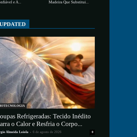
nfiável e A...
Madeira Que Substitui...
UPDATED
IOTECNOLOGIA
oupas Refrigeradas: Tecido Inédito
arra o Calor e Resfria o Corpo...
rgio Almeida Loiola
-
6 de agosto de 2026
0