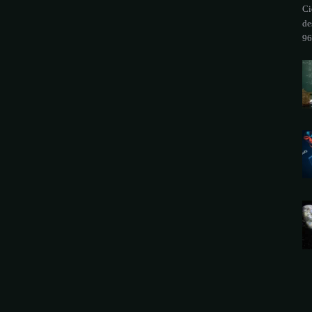
Ci
de
96