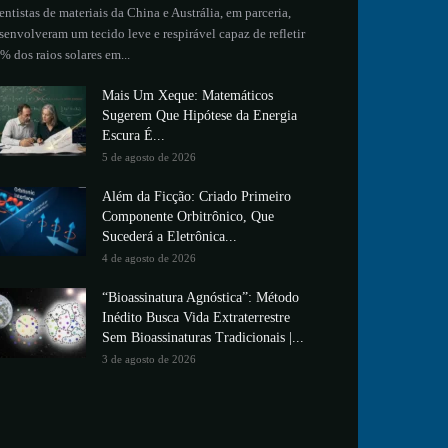
entistas de materiais da China e Austrália, em parceria,
senvolveram um tecido leve e respirável capaz de refletir
% dos raios solares em...
Mais Um Xeque: Matemáticos
Sugerem Que Hipótese da Energia
Escura É...
5 de agosto de 2026
Além da Ficção: Criado Primeiro
Componente Orbitrônico, Que
Sucederá a Eletrônica...
4 de agosto de 2026
“Bioassinatura Agnóstica”: Método
Inédito Busca Vida Extraterrestre
Sem Bioassinaturas Tradicionais |...
3 de agosto de 2026