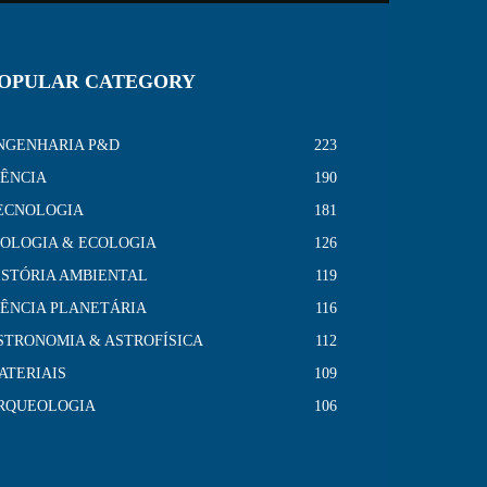
OPULAR CATEGORY
NGENHARIA P&D
223
IÊNCIA
190
ECNOLOGIA
181
IOLOGIA & ECOLOGIA
126
ISTÓRIA AMBIENTAL
119
IÊNCIA PLANETÁRIA
116
STRONOMIA & ASTROFÍSICA
112
ATERIAIS
109
RQUEOLOGIA
106