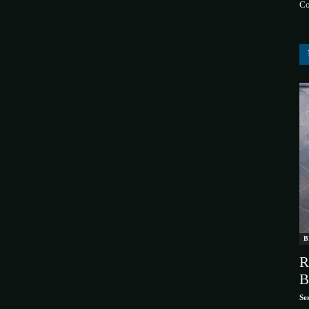
Co
B
R
B
Se