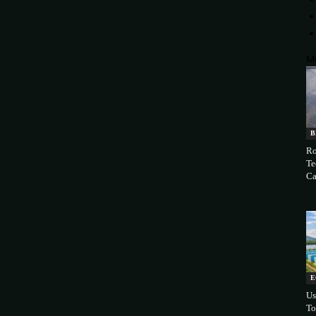
M
B
Ro
Te
Ca
E
Us
To