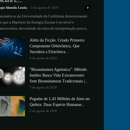
scura É...
rgio Almeida Loiola
-
5 de agosto de 2026
0
temáticos da Universidade da Califórnia demonstraram
e que a Hipótese da Energia Escura é inviável e
snecessária, decorrendo de erros de interpretação pois a...
Além da Ficção: Criado Primeiro
Componente Orbitrônico, Que
Sucederá a Eletrônica...
4 de agosto de 2026
“Bioassinatura Agnóstica”: Método
Inédito Busca Vida Extraterrestre
Sem Bioassinaturas Tradicionais |...
3 de agosto de 2026
Pegadas de 1,43 Milhões de Anos no
Quênia: Duas Espécie Humanas...
2 de agosto de 2026