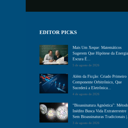
EDITOR PICKS
Mais Um Xeque: Matemáticos
Sugerem Que Hipótese da Energi
Escura É...
5 de agosto de 2026
Além da Ficção: Criado Primeiro
Componente Orbitrônico, Que
Sucederá a Eletrônica...
4 de agosto de 2026
“Bioassinatura Agnóstica”: Métod
Inédito Busca Vida Extraterrestre
Sem Bioassinaturas Tradicionais |.
3 de agosto de 2026