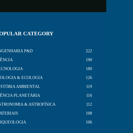
OPULAR CATEGORY
NGENHARIA P&D
222
IÊNCIA
190
ECNOLOGIA
180
IOLOGIA & ECOLOGIA
126
ISTÓRIA AMBIENTAL
119
IÊNCIA PLANETÁRIA
116
STRONOMIA & ASTROFÍSICA
112
ATERIAIS
108
RQUEOLOGIA
106