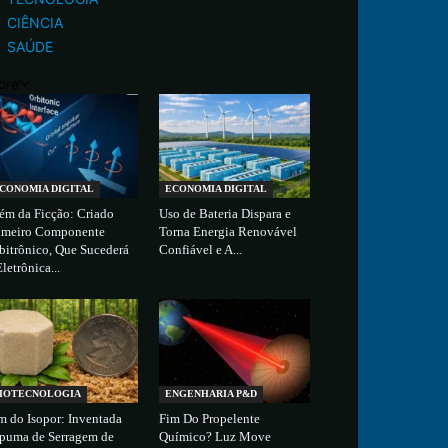
CIÊNCIA
SAÚDE
ore
CONOMIA DIGITAL
ECONOMIA DIGITAL
ém da Ficção: Criado
Uso de Bateria Dispara e
imeiro Componente
Torna Energia Renovável
bitrônico, Que Sucederá
Confiável e A...
Eletrônica...
IOTECNOLOGIA
ENGENHARIA P&D
m do Isopor: Inventada
Fim Do Propelente
puma de Serragem de
Químico? Luz Move