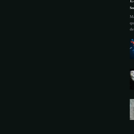
E
Se
Ma
qu
de