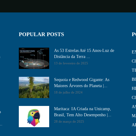
POPULAR POSTS
P
As 53 Estrelas Até 15 Anos-Luz de
E
a
Distância da Terra ...
C
13 de fevereiro de 2025
T
B
Sequoia e Redwood Gigante: As
Maiores Árvores do Planeta |...
H
18 de julho de 2024
C
A
Maritaca: IA Criada na Unicamp,
o
Brasil, Tem Alto Desempenho​ |...
M
28 de março de 2025
..
A