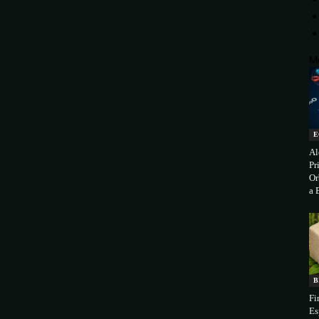
M
E
Al
Pr
Or
a 
B
Fi
Es