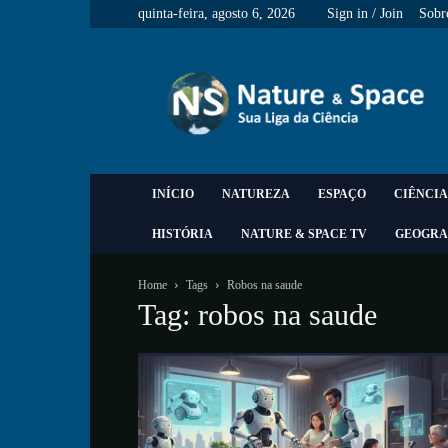
quinta-feira, agosto 6, 2026
Sign in / Join
Sobr
Nature
&
Space
INÍCIO
NATUREZA
ESPAÇO
CIÊNCIA
HISTÓRIA
NATURE & SPACE TV
GEOGRA
Home
Tags
Robos na saude
Tag: robos na saude