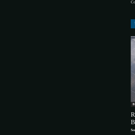
Co
B
R
B
Se