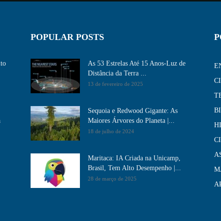
POPULAR POSTS
P
ito
As 53 Estrelas Até 15 Anos-Luz de
E
Distância da Terra ...
C
13 de fevereiro de 2025
T
B
Sequoia e Redwood Gigante: As
a
Maiores Árvores do Planeta |...
H
18 de julho de 2024
C
A
Maritaca: IA Criada na Unicamp,
Brasil, Tem Alto Desempenho​ |...
M
28 de março de 2025
A