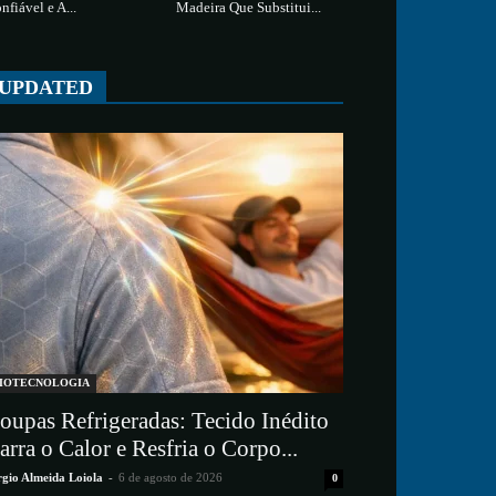
nfiável e A...
Madeira Que Substitui...
UPDATED
IOTECNOLOGIA
oupas Refrigeradas: Tecido Inédito
arra o Calor e Resfria o Corpo...
rgio Almeida Loiola
-
6 de agosto de 2026
0