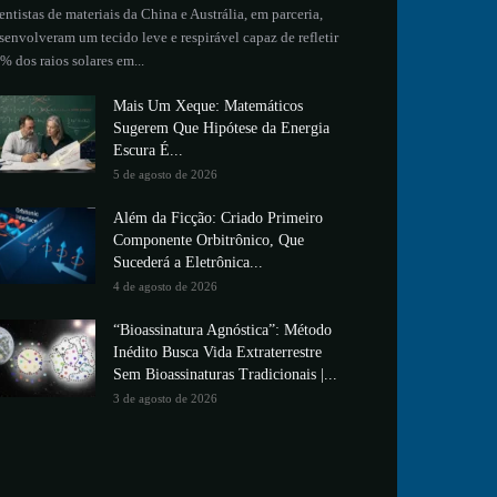
entistas de materiais da China e Austrália, em parceria,
senvolveram um tecido leve e respirável capaz de refletir
% dos raios solares em...
Mais Um Xeque: Matemáticos
Sugerem Que Hipótese da Energia
Escura É...
5 de agosto de 2026
Além da Ficção: Criado Primeiro
Componente Orbitrônico, Que
Sucederá a Eletrônica...
4 de agosto de 2026
“Bioassinatura Agnóstica”: Método
Inédito Busca Vida Extraterrestre
Sem Bioassinaturas Tradicionais |...
3 de agosto de 2026