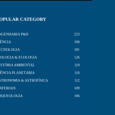
OPULAR CATEGORY
NGENHARIA P&D
223
IÊNCIA
190
ECNOLOGIA
181
IOLOGIA & ECOLOGIA
126
ISTÓRIA AMBIENTAL
119
IÊNCIA PLANETÁRIA
116
STRONOMIA & ASTROFÍSICA
112
ATERIAIS
109
RQUEOLOGIA
106