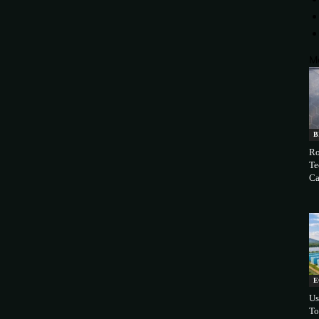
M
B
Ro
Te
Ca
E
Us
To