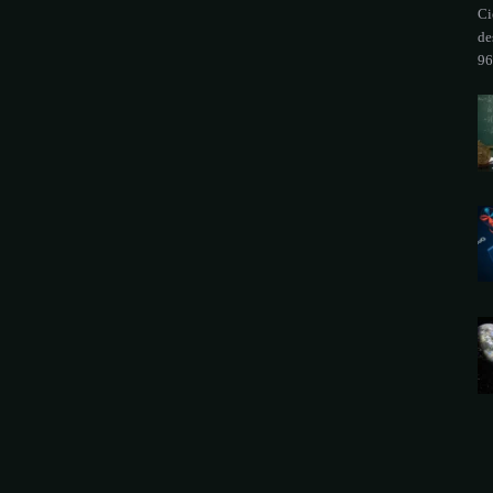
Ci
de
96