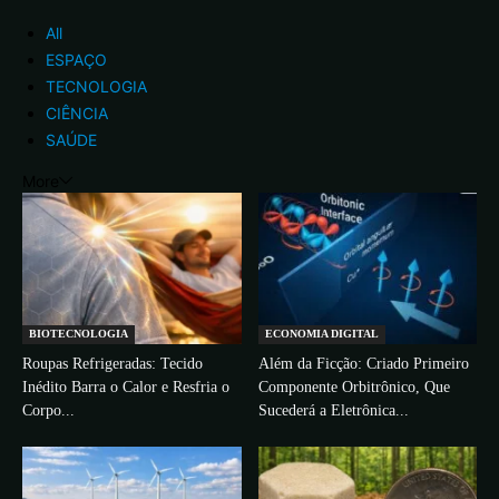
All
ESPAÇO
TECNOLOGIA
CIÊNCIA
SAÚDE
More
BIOTECNOLOGIA
ECONOMIA DIGITAL
Roupas Refrigeradas: Tecido
Além da Ficção: Criado Primeiro
Inédito Barra o Calor e Resfria o
Componente Orbitrônico, Que
Corpo...
Sucederá a Eletrônica...