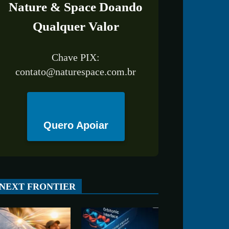
Nature & Space Doando
Qualquer Valor
Chave PIX:
contato@naturespace.com.br
Quero Apoiar
All
ESPAÇO
TECNOLOGIA
CIÊNCIA
SAÚDE
NEXT FRONTIER
More