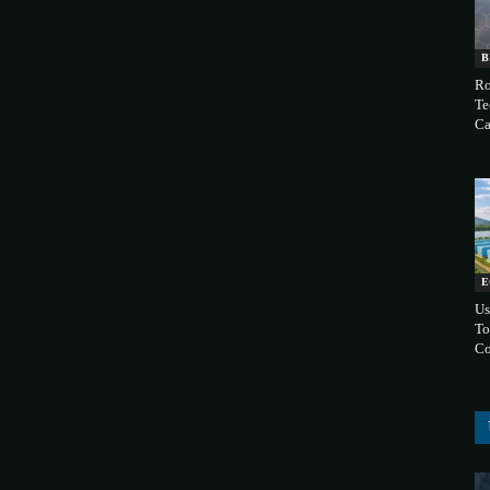
B
Ro
Te
Ca
E
Us
To
Co