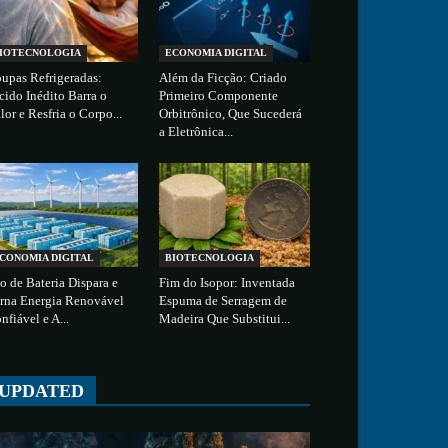
IOTECNOLOGIA
ECONOMIA DIGITAL
upas Refrigeradas:
Além da Ficção: Criado
cido Inédito Barra o
Primeiro Componente
lor e Resfria o Corpo...
Orbitrônico, Que Sucederá
a Eletrônica...
CONOMIA DIGITAL
BIOTECNOLOGIA
o de Bateria Dispara e
Fim do Isopor: Inventada
rna Energia Renovável
Espuma de Serragem de
nfiável e A...
Madeira Que Substitui...
UPDATED