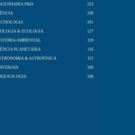
NGENHARIA P&D
223
IÊNCIA
190
ECNOLOGIA
181
IOLOGIA & ECOLOGIA
127
ISTÓRIA AMBIENTAL
119
IÊNCIA PLANETÁRIA
116
STRONOMIA & ASTROFÍSICA
112
ATERIAIS
109
RQUEOLOGIA
106