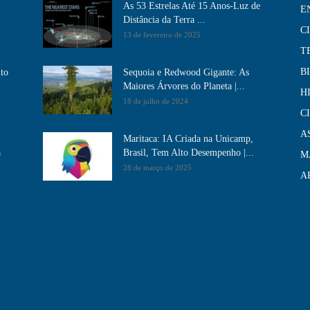
As 53 Estrelas Até 15 Anos-Luz de
E
Distância da Terra ...
C
13 de fevereiro de 2025
T
B
ito
Sequoia e Redwood Gigante: As
Maiores Árvores do Planeta |...
H
18 de julho de 2024
C
A
Maritaca: IA Criada na Unicamp,
a
Brasil, Tem Alto Desempenho​ |...
M
28 de março de 2025
A