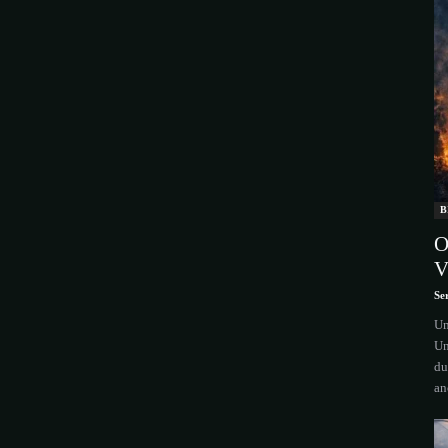
B
O
V
Se
Um
Un
du
an