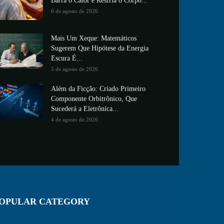
Barra o Calor e Resfria o Corpo...
6 de agosto de 2026
Mais Um Xeque: Matemáticos
Sugerem Que Hipótese da Energia
Escura É...
5 de agosto de 2026
Além da Ficção: Criado Primeiro
Componente Orbitrônico, Que
Sucederá a Eletrônica...
4 de agosto de 2026
OPULAR CATEGORY